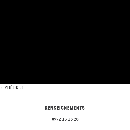
èce PHÈDRE !
RENSEIGNEMENTS
0972 13 13 20