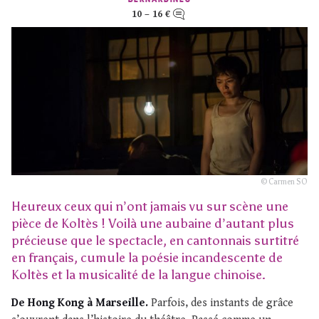
10 – 16 €
© Carmen SO
Heureux ceux qui n’ont jamais vu sur scène une
pièce de Koltès ! Voilà une aubaine d’autant plus
précieuse que le spectacle, en cantonnais surtitré
en français, cumule la poésie incandescente de
Koltès et la musicalité de la langue chinoise.
De Hong Kong à Marseille.
Parfois, des instants de grâce