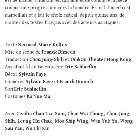
est de manier l’humour en catimini et de conduire la pièce
comme une progression vers la lumière. Franck Dimech est
marseillais et a fait le choix radical, depuis quinze ans, de
monter des textes français avec des acteurs asiatiques.
Texte
Bernard-Marie Koltes
Mise en scène de
Franck Dimech
Traduction
Chou Jung-Shih
et
On&On Theater Hong Kong
Assistant à la mise en scène
Eric Schlaeflin
Décor
Sylvain Faye
Lumières
Sylvain Faye
et
Franck Dimech
Son
Eric Schlaeflin
Costumes
Ka Yue Ma
Avec
Cecilia Chan Tze Sum, Chan Wai Chung, Chou Jung-
Shih, Leung Tin Chak, Moa Ship Wing, Wan Yuk Yu, Wong
Sau Yan, Wu Chi Kin