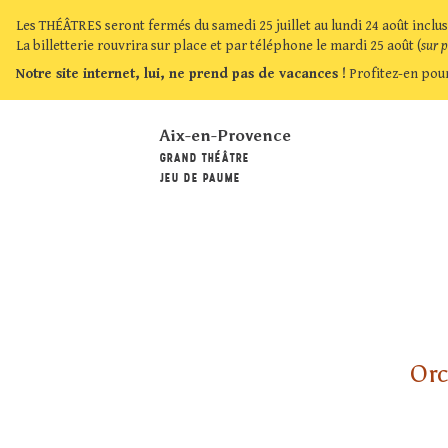
Les THÉÂTRES seront fermés du samedi 25 juillet au lundi 24 août inclus
La billetterie rouvrira sur place et par téléphone le mardi 25 août (
sur 
Notre site internet, lui, ne prend pas de vacances !
Profitez-en pour
Aix-en-Provence
GRAND THÉÂTRE
JEU DE PAUME
Orc