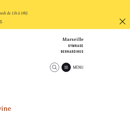
medi de 11h à 19h)
.
et
.
Marseille
GYMNASE
BERNARDINES
MENU
vine