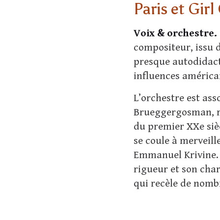
Paris et Girl
Voix & orchestre.
compositeur, issu 
presque autodidacte
influences américai
L’orchestre est as
Brueggergosman, rév
du premier XXe siè
se coule à merveill
Emmanuel Krivine. À
rigueur et son char
qui recèle de nomb