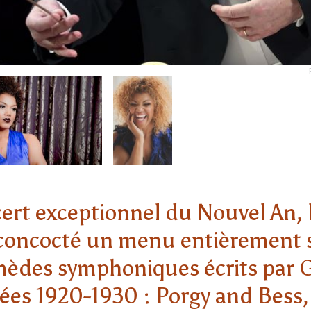
ert exceptionnel du Nouvel An, 
 concocté un menu entièrement 
ermèdes symphoniques écrits par
ées 1920-1930 : Porgy and Bess,