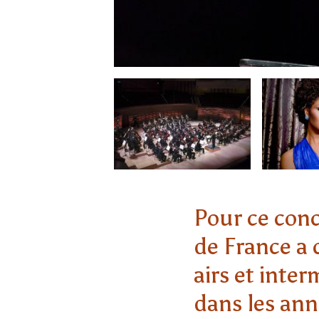
Pour ce conc
de France a
airs et int
dans les ann