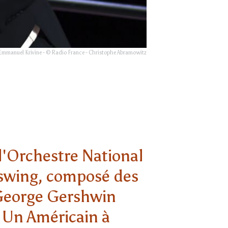
Emmanuel Krivine - © Radio France - Christophe Abramowitz
l'Orchestre National
swing, composé des
 George Gershwin
 Un Américain à