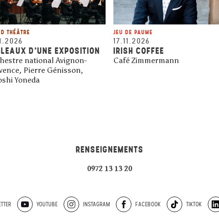
D THÉÂTRE
JEU DE PAUME
11.2026
17.11.2026
LEAUX D'UNE EXPOSITION
IRISH COFFEE
hestre national Avignon-
Café Zimmermann
vence, Pierre Génisson,
oshi Yoneda
RENSEIGNEMENTS
0972 13 13 20
TTER
YOUTUBE
INSTAGRAM
FACEBOOK
TIKTOK