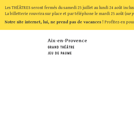
Les THÉÂTRES seront fermés du samedi 25 juillet au lundi 24 août inclus
La billetterie rouvrira sur place et par téléphone le mardi 25 août (
sur 
Notre site internet, lui, ne prend pas de vacances !
Profitez-en pour
Aix-en-Provence
GRAND THÉÂTRE
JEU DE PAUME