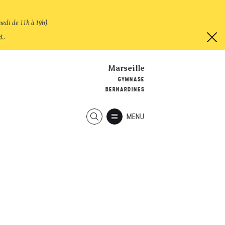
medi de 11h à 19h)
.
et
.
Marseille
GYMNASE
BERNARDINES
MENU