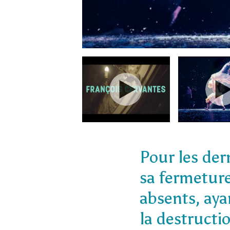
Pour les der
sa fermeture
absents, aya
la destructio