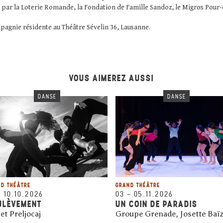
e par la Loterie Romande, la Fondation de Famille Sandoz, le Migros Pour-c
mpagnie résidente au Théâtre Sévelin 36, Lausanne.
VOUS AIMEREZ AUSSI
DANSE
DANSE
D THÉÂTRE
GRAND THÉÂTRE
–
10.10.2026
03
–
05.11.2026
ULÈVEMENT
UN COIN DE PARADIS
et Preljocaj
Groupe Grenade, Josette Baï