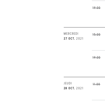
19:00
MERCREDI
15:00
27 OCT.
2021
19:00
JEUDI
11:00
28 OCT.
2021