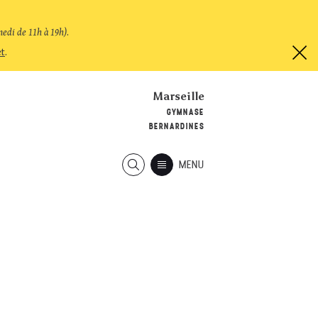
medi de 11h à 19h)
.
et
.
Marseille
GYMNASE
BERNARDINES
MENU