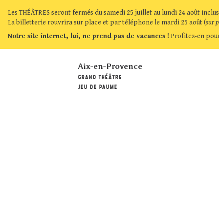
Les THÉÂTRES seront fermés du samedi 25 juillet au lundi 24 août inclus
La billetterie rouvrira sur place et par téléphone le mardi 25 août (
sur 
Notre site internet, lui, ne prend pas de vacances !
Profitez-en pour
Aix-en-Provence
GRAND THÉÂTRE
JEU DE PAUME