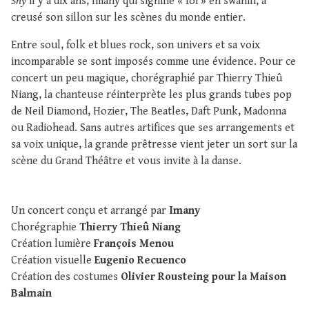
Shy
il y a dix ans, Imany qui signifie « foi » en swahili, a
creusé son sillon sur les scènes du monde entier.
Entre soul, folk et blues rock, son univers et sa voix
incomparable se sont imposés comme une évidence. Pour ce
concert un peu magique, chorégraphié par Thierry Thieû
Niang, la chanteuse réinterprète les plus grands tubes pop
de Neil Diamond, Hozier, The Beatles, Daft Punk, Madonna
ou Radiohead. Sans autres artifices que ses arrangements et
sa voix unique, la grande prêtresse vient jeter un sort sur la
scène du Grand Théâtre et vous invite à la danse.
Un concert conçu et arrangé par
Imany
Chorégraphie
Thierry Thieû Niang
Création lumière
François Menou
Création visuelle
Eugenio Recuenco
Création des costumes
Olivier Rousteing pour la Maison
Balmain