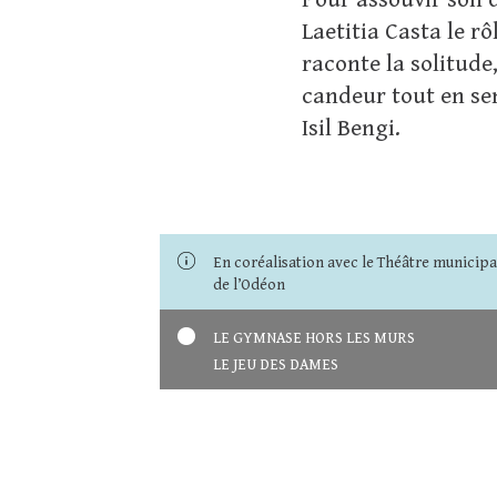
Pour assouvir son d
Laetitia Casta le rô
raconte la solitude
candeur tout en sen
Isil Bengi.
En coréalisation avec le Théâtre municipa
de l’Odéon
LE GYMNASE HORS LES MURS
LE JEU DES DAMES