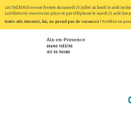
Les THÉÂTRES seront fermés du samedi 25 juillet au lundi 24 août inclus
La billetterie rouvrira sur place et par téléphone le mardi 25 août (
sur 
Notre site internet, lui, ne prend pas de vacances !
Profitez-en pour
Aix-en-Provence
GRAND THÉÂTRE
JEU DE PAUME