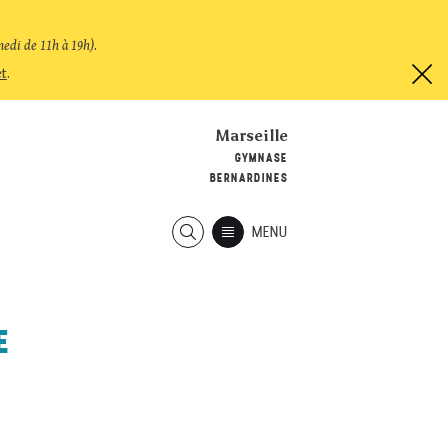
medi de 11h à 19h)
.
et
.
Marseille
GYMNASE
BERNARDINES
MENU
E