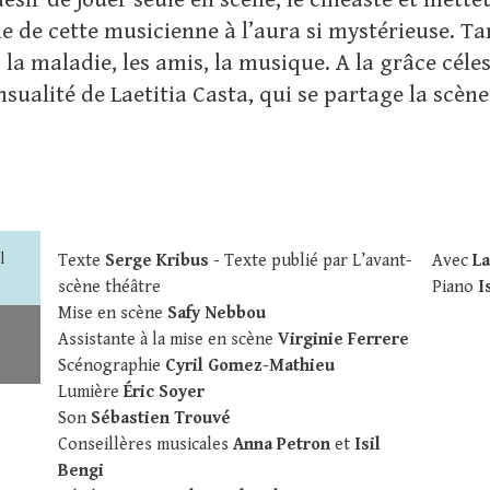
ésir de jouer seule en scène, le cinéaste et mette
le de cette musicienne à l’aura si mystérieuse. Tan
, la maladie, les amis, la musique. A la grâce céle
sualité de Laetitia Casta, qui se partage la scène
l
Texte
Serge Kribus
- Texte publié par L’avant-
Avec
La
scène théâtre
Piano
I
Mise en scène
Safy Nebbou
Assistante à la mise en scène
Virginie Ferrere
Scénographie
Cyril Gomez-Mathieu
Lumière
Éric Soyer
Son
Sébastien Trouvé
Conseillères musicales
Anna Petron
et
Isil
Bengi