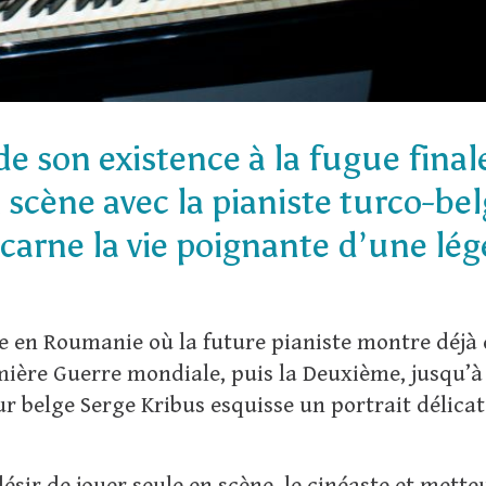
e son existence à la fugue finale
 scène avec la pianiste turco-bel
ncarne la vie poignante d’une lé
ce en Roumanie où la future pianiste montre déjà
ière Guerre mondiale, puis la Deuxième, jusqu’à e
teur belge Serge Kribus esquisse un portrait délic