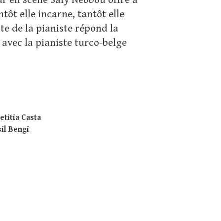
ur en scène Safy Nebbou offre à
tôt elle incarne, tantôt elle
ste de la pianiste répond la
 avec la pianiste turco-belge
etitia Casta
sil Bengi