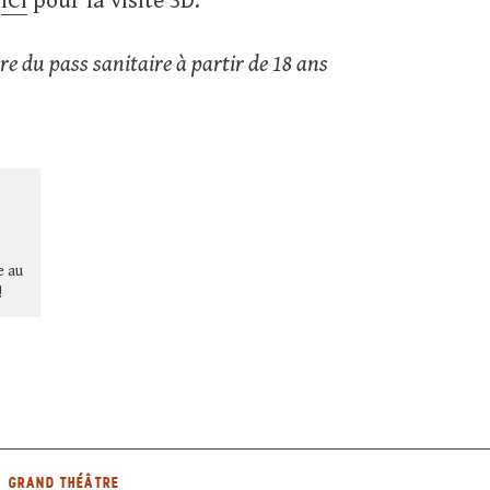
z
ICI
pour la visite 3D.
re du pass sanitaire à partir de 18 ans
e au
!
GRAND THÉÂTRE