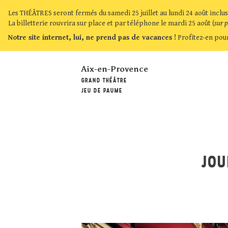
Les THÉÂTRES seront fermés du samedi 25 juillet au lundi 24 août inclus
La billetterie rouvrira sur place et par téléphone le mardi 25 août (
sur 
Notre site internet, lui, ne prend pas de vacances !
Profitez-en pour
Aix-en-Provence
GRAND THÉÂTRE
JEU DE PAUME
JOU