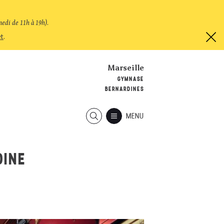
medi de 11h à 19h)
.
et
.
Marseille
GYMNASE
BERNARDINES
MENU
OINE