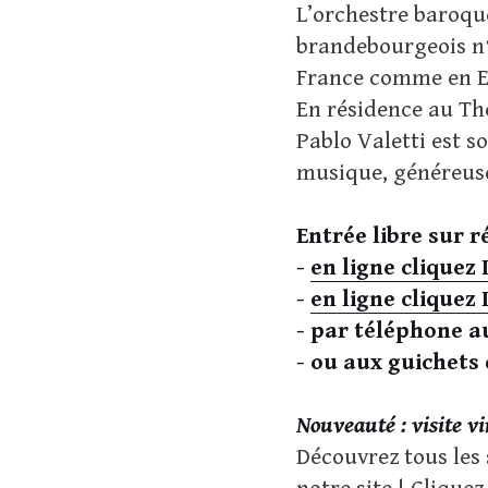
L’orchestre baroqu
brandebourgeois n
France comme en Eu
En résidence au Thé
Pablo Valetti est s
musique, généreuse
Entrée libre sur r
-
en ligne cliquez
-
en ligne cliquez
- par téléphone a
- ou aux guichets
Nouveauté : visite v
Découvrez tous les 