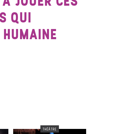
 À JOUER CES
S QUI
E HUMAINE
THÉÂTRE