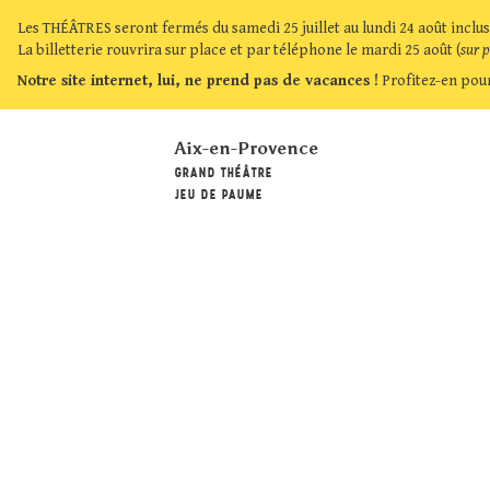
Les THÉÂTRES seront fermés du samedi 25 juillet au lundi 24 août inclus
La billetterie rouvrira sur place et par téléphone le mardi 25 août (
sur 
Notre site internet, lui, ne prend pas de vacances !
Profitez-en pour
Aix-en-Provence
GRAND THÉÂTRE
JEU DE PAUME