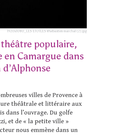
1920x1080_LES ETOILES @sebastien marchal (2).jpg
 théâtre populaire,
se en Camargue dans
n d’Alphonse
ombreuses villes de Provence à
ure théâtrale et littéraire aux
s dans l’ouvrage. Du golfe
, et de « la petite ville »
l’acteur nous emmène dans un