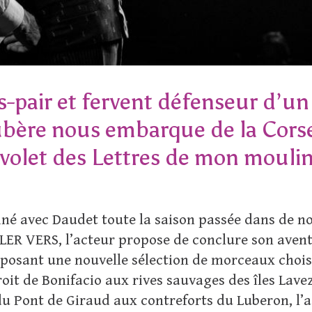
-pair et fervent défenseur d’un
ubère nous embarque de la Cor
 volet des Lettres de mon mouli
iné avec Daudet toute la saison passée dans de n
LLER VERS, l’acteur propose de conclure son avent
posant une nouvelle sélection de morceaux choisi
oit de Bonifacio aux rives sauvages des îles Lavezzi
 du Pont de Giraud aux contreforts du Luberon, 