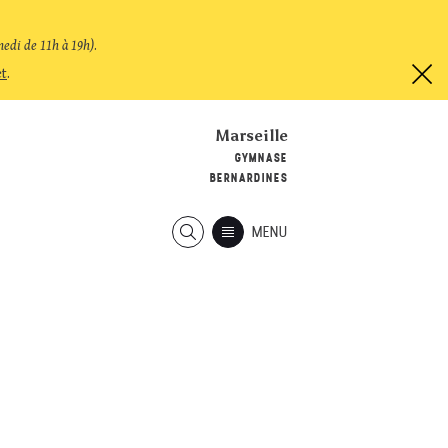
medi de 11h à 19h)
.
et
.
Marseille
GYMNASE
BERNARDINES
MENU