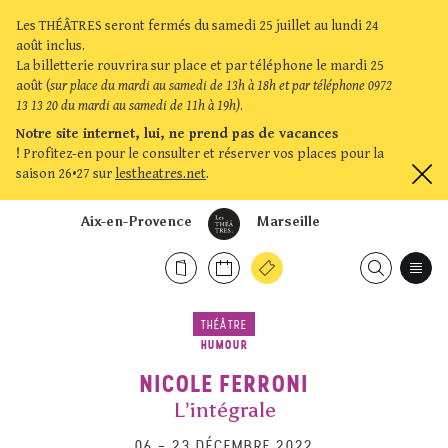
Les THÉÂTRES seront fermés du samedi 25 juillet au lundi 24
août inclus.
La billetterie rouvrira sur place et par téléphone le mardi 25
août (
sur place du mardi au samedi de 13h à 18h et par téléphone 0972
13 13 20 du mardi au samedi de 11h à 19h)
.
Notre site internet, lui, ne prend pas de vacances
!
Profitez-en pour le consulter et réserver vos places pour la
saison 26•27 sur
lestheatres.net
.
Aix-en-Provence
Marseille
THÉÂTRE
HUMOUR
NICOLE FERRONI
L’intégrale
06
–
23 DÉCEMBRE 2022