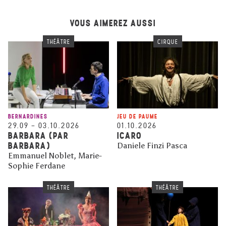
VOUS AIMEREZ AUSSI
THÉÂTRE
CIRQUE
BERNARDINES
JEU DE PAUME
29.09
–
03.10.2026
01.10.2026
BARBARA (PAR
ICARO
BARBARA)
Daniele Finzi Pasca
Emmanuel Noblet, Marie-
Sophie Ferdane
THÉÂTRE
THÉÂTRE