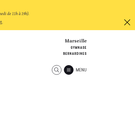
medi de 11h à 19h)
.
et
.
Marseille
GYMNASE
BERNARDINES
MENU