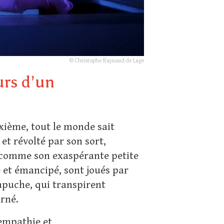
© Christophe Raynaud de Lage
urs d’un
sixième, tout le monde sait
 et révolté par son sort,
i, comme son exaspérante petite
é et émancipé, sont joués par
capuche, qui transpirent
arné.
 empathie et