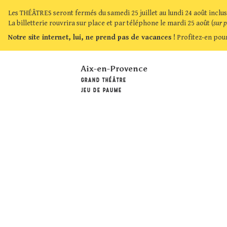
Les THÉÂTRES seront fermés du samedi 25 juillet au lundi 24 août inclus
La billetterie rouvrira sur place et par téléphone le mardi 25 août (
sur 
Notre site internet, lui, ne prend pas de vacances !
Profitez-en pour
Aix-en-Provence
GRAND THÉÂTRE
JEU DE PAUME