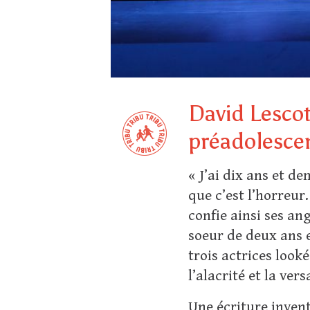
David Lescot
préadolescen
« J’ai dix ans et de
que c’est l’horreur.
confie ainsi ses an
soeur de deux ans e
trois actrices look
l’alacrité et la ver
Une écriture invent