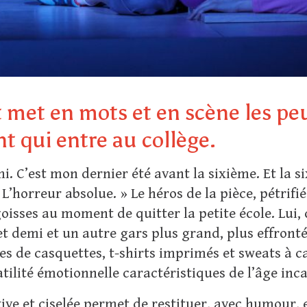
 met en mots et en scène les pe
t qui entre au collège.
mi. C’est mon dernier été avant la sixième. Et la 
 L’horreur absolue. » Le héros de la pièce, pétrifié
goisses au moment de quitter la petite école. Lu
t demi et un autre gars plus grand, plus effront
ées de casquettes, t-shirts imprimés et sweats à 
satilité émotionnelle caractéristiques de l’âge inc
ive et ciselée permet de restituer, avec humour,