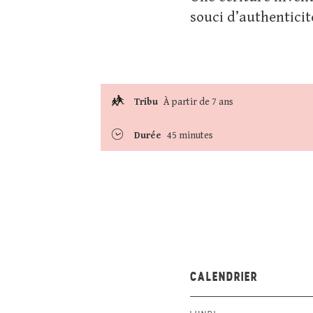
souci d’authenticit
Tribu
À partir de 7 ans
Durée
45 minutes
CALENDRIER