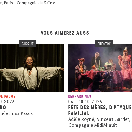
le, Paris – Compagnie du Kaïros
VOUS AIMEREZ AUSSI
CIRQUE
THÉÂTRE
DE PAUME
BERNARDINES
10.2026
06
–
10.10.2026
ARO
FÊTE DES MÈRES, DIPTYQUE
FAMILIAL
iele Finzi Pasca
Adèle Royné, Vincent Gardet,
Compagnie MidiMinuit