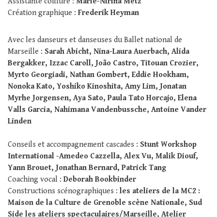
Assistante coiffure :
Marie-Nirina Metz
Création graphique :
Frederik Heyman
Avec les danseurs et danseuses du Ballet national de
Marseille :
Sarah Abicht, Nina-Laura Auerbach, Alida
Bergakker, Izzac Caroll, João Castro, Titouan Crozier,
Myrto Georgiadi, Nathan Gombert, Eddie Hookham,
Nonoka Kato, Yoshiko Kinoshita, Amy Lim, Jonatan
Myrhe Jorgensen, Aya Sato, Paula Tato Horcajo, Elena
Valls Garcia, Nahimana Vandenbussche, Antoine Vander
Linden
Conseils et accompagnement cascades :
Stunt Workshop
International -Amedeo Cazzella, Alex Vu, Malik Diouf,
Yann Brouet, Jonathan Bernard, Patrick Tang
Coaching vocal :
Deborah Bookbinder
Constructions scénographiques :
les ateliers de la MC2 :
Maison de la Culture de Grenoble scène Nationale, Sud
Side les ateliers spectaculaires/Marseille, Atelier