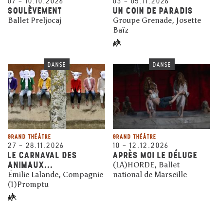
07
–
10.10.2026
03
–
05.11.2026
SOULÈVEMENT
UN COIN DE PARADIS
Ballet Preljocaj
Groupe Grenade, Josette
Baïz
DANSE
DANSE
GRAND THÉÂTRE
GRAND THÉÂTRE
27
–
28.11.2026
10
–
12.12.2026
LE CARNAVAL DES
APRÈS MOI LE DÉLUGE
ANIMAUX...
(LA)HORDE, Ballet
Émilie Lalande, Compagnie
national de Marseille
(1)Promptu