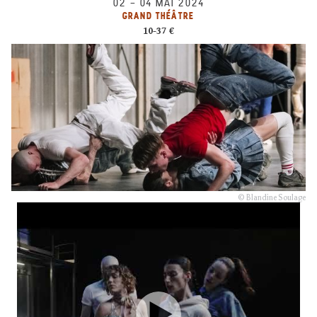
02
–
04 MAI 2024
GRAND THÉÂTRE
10-37 €
© Blandine Soulage