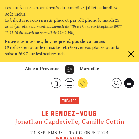
Les THÉÂTRES seront fermés du samedi 25 juillet au lundi 24
août inclus.
La billetterie rouvrira sur place et par téléphone le mardi 25
août (
sur place du mardi au samedi de 13h à 18h et par téléphone 0972
13 13 20 du mardi au samedi de 11h à 19h)
.
Notre site internet, lui, ne prend pas de vacances
!
Profitez-en pour le consulter et réserver vos places pour la
saison 26•27 sur
lestheatres.net
.
Aix-en-Provence
Marseille
THÉÂTRE
LE RENDEZ-VOUS
Jonathan Capdevielle, Camille Cottin
24 SEPTEMBRE
–
05 OCTOBRE 2024
JEU DE PAUME