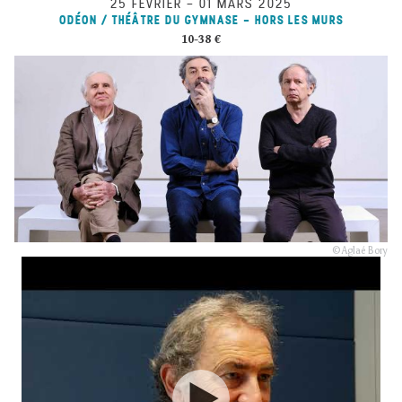
25 FÉVRIER
–
01 MARS 2025
ODÉON / THÉÂTRE DU GYMNASE - HORS LES MURS
10-38 €
© Aglaé Bory