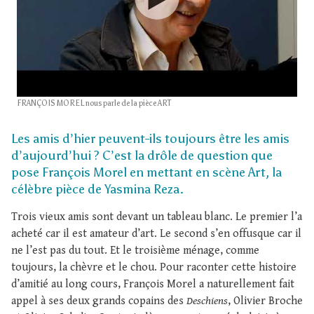
FRANÇOIS MOREL nous parle de la pièce ART
Les amis d’hier peuvent-ils toujours être les amis
d’aujourd’hui ? C’est la drôle de question que
pose François Morel en mettant en scène Art, la
célèbre pièce de Yasmina Reza.
Trois vieux amis sont devant un tableau blanc. Le premier l’a
acheté car il est amateur d’art. Le second s’en offusque car il
ne l’est pas du tout. Et le troisième ménage, comme
toujours, la chèvre et le chou. Pour raconter cette histoire
d’amitié au long cours, François Morel a naturellement fait
appel à ses deux grands copains des
Deschiens
, Olivier Broche