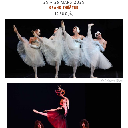
25
–
26 MARS 2025
GRAND THÉÂTRE
10-38 €
© Roberto Ricci