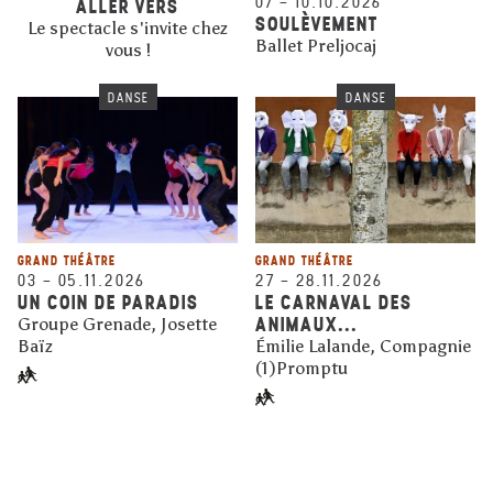
07
–
10.10.2026
ALLER VERS
SOULÈVEMENT
Le spectacle s'invite chez
Ballet Preljocaj
vous !
DANSE
DANSE
GRAND THÉÂTRE
GRAND THÉÂTRE
03
–
05.11.2026
27
–
28.11.2026
UN COIN DE PARADIS
LE CARNAVAL DES
ANIMAUX...
Groupe Grenade, Josette
Baïz
Émilie Lalande, Compagnie
(1)Promptu