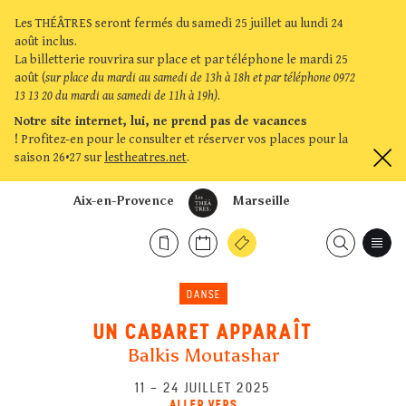
Les THÉÂTRES seront fermés du samedi 25 juillet au lundi 24
août inclus.
La billetterie rouvrira sur place et par téléphone le mardi 25
août (
sur place du mardi au samedi de 13h à 18h et par téléphone 0972
13 13 20 du mardi au samedi de 11h à 19h)
.
Notre site internet, lui, ne prend pas de vacances
!
Profitez-en pour le consulter et réserver vos places pour la
saison 26•27 sur
lestheatres.net
.
Aix-en-Provence
Marseille
DANSE
UN CABARET APPARAÎT
Balkis Moutashar
11
–
24 JUILLET 2025
ALLER VERS