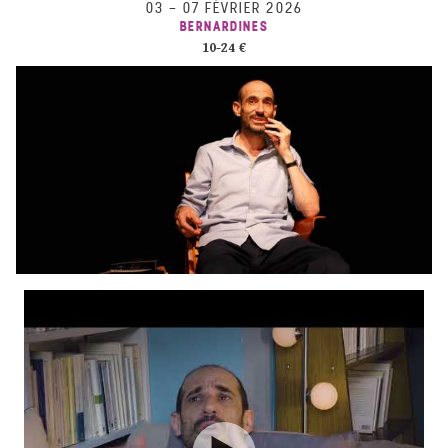
03
–
07 FÉVRIER 2026
BERNARDINES
10-24 €