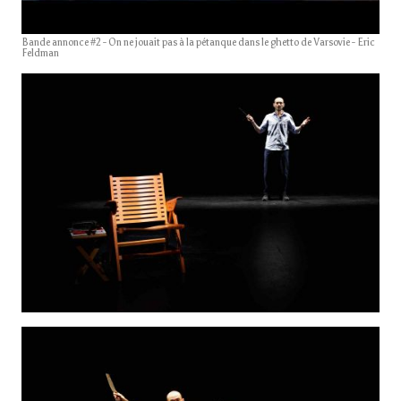
Bande annonce #2 - On ne jouait pas à la pétanque dans le ghetto de Varsovie - Eric
Feldman