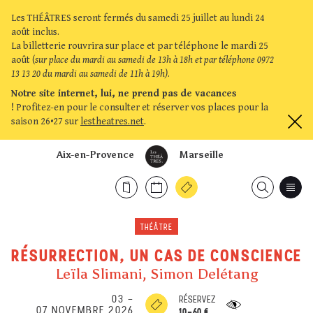
Les THÉÂTRES seront fermés du samedi 25 juillet au lundi 24
août inclus.
La billetterie rouvrira sur place et par téléphone le mardi 25
août (
sur place du mardi au samedi de 13h à 18h et par téléphone 0972
13 13 20 du mardi au samedi de 11h à 19h)
.
Notre site internet, lui, ne prend pas de vacances
!
Profitez-en pour le consulter et réserver vos places pour la
saison 26•27 sur
lestheatres.net
.
Aix-en-Provence
Marseille
THÉÂTRE
RÉSURRECTION, UN CAS DE CONSCIENCE
Leïla Slimani, Simon Delétang
03
–
RÉSERVEZ
07 NOVEMBRE 2026
10-60 €