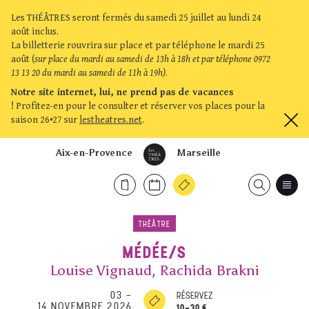
Les THÉÂTRES seront fermés du samedi 25 juillet au lundi 24
août inclus.
La billetterie rouvrira sur place et par téléphone le mardi 25
août (
sur place du mardi au samedi de 13h à 18h et par téléphone 0972
13 13 20 du mardi au samedi de 11h à 19h)
.
Notre site internet, lui, ne prend pas de vacances
!
Profitez-en pour le consulter et réserver vos places pour la
saison 26•27 sur
lestheatres.net
.
Aix-en-Provence
Marseille
THÉÂTRE
MÉDÉE/S
Louise Vignaud, Rachida Brakni
03
–
RÉSERVEZ
14 NOVEMBRE 2026
10-30 €