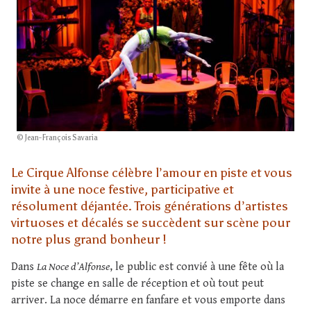
© Jean-François Savaria
Le Cirque Alfonse célèbre l’amour en piste et vous
invite à une noce festive, participative et
résolument déjantée. Trois générations d’artistes
virtuoses et décalés se succèdent sur scène pour
notre plus grand bonheur !
Dans
La Noce d’Alfonse
, le public est convié à une fête où la
piste se change en salle de réception et où tout peut
arriver. La noce démarre en fanfare et vous emporte dans