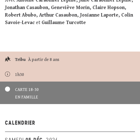
Avec
Antoine Carabinier Lépine, Julie Carabinier Lépine,
Jonathan Casaubon, Geneviève Morin, Claire Hopson,
Robert Abubo, Arthur Casaubon, Josianne Laporte, Colin
Savoie-Levac
et
Guillaume Turcotte
Tribu
À partir de 8 ans
1h30
CARTE 18-30
EN FAMILLE
CALENDRIER
05 DÉC.