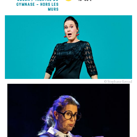
GYMNASE - HORS LES
MURS
© Stephane Kerrad