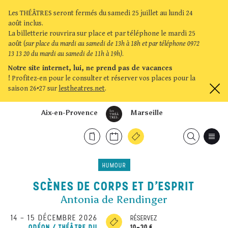
Les THÉÂTRES seront fermés du samedi 25 juillet au lundi 24
août inclus.
La billetterie rouvrira sur place et par téléphone le mardi 25
août (
sur place du mardi au samedi de 13h à 18h et par téléphone 0972
13 13 20 du mardi au samedi de 11h à 19h)
.
Notre site internet, lui, ne prend pas de vacances
!
Profitez-en pour le consulter et réserver vos places pour la
saison 26•27 sur
lestheatres.net
.
Aix-en-Provence
Marseille
HUMOUR
SCÈNES DE CORPS ET D’ESPRIT
Antonia de Rendinger
14
–
15 DÉCEMBRE 2026
RÉSERVEZ
10-30 €
ODÉON / THÉÂTRE DU