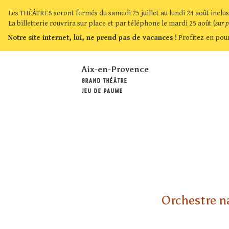
Les THÉÂTRES seront fermés du samedi 25 juillet au lundi 24 août inclus
La billetterie rouvrira sur place et par téléphone le mardi 25 août (
sur 
Notre site internet, lui, ne prend pas de vacances !
Profitez-en pour
Aix-en-Provence
GRAND THÉÂTRE
JEU DE PAUME
Orchestre n