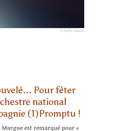
© Émilie Lalande
uvelé... Pour fêter
rchestre national
pagnie (1)Promptu !
éo Margue est remarqué pour «