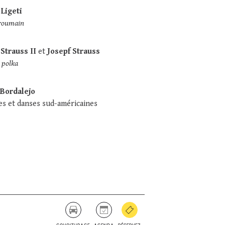
Ligeti
 roumain
Strauss II
et
Josepf Strauss
o polka
Bordalejo
s et danses sud-américaines