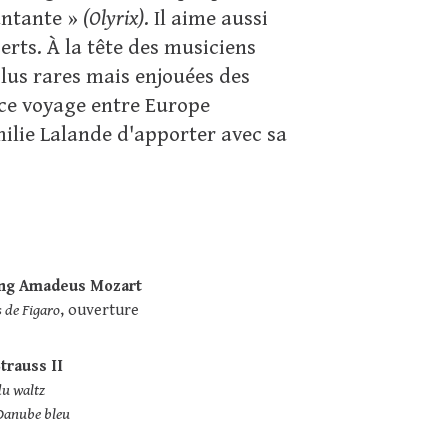
hantante »
(Olyrix)
. Il aime aussi
erts. À la tête des musiciens
plus rares mais enjouées des
 ce voyage entre Europe
milie Lalande d'apporter avec sa
ng Amadeus Mozart
s de Figaro
, ouverture
trauss II
du waltz
Danube bleu