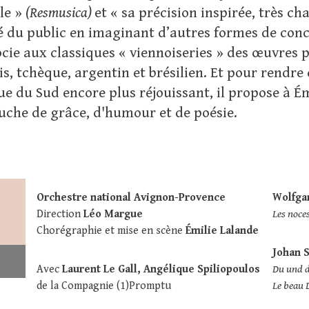
ble »
(Resmusica)
et « sa précision inspirée, très c
té du public en imaginant d’autres formes de conc
ocie aux classiques « viennoiseries » des œuvres 
s, tchèque, argentin et brésilien. Et pour rendre
e du Sud encore plus réjouissant, il propose à É
uche de grâce, d'humour et de poésie.
Orchestre national Avignon-Provence
Wolfga
Direction
Léo Margue
Les noce
Chorégraphie et mise en scène
Émilie Lalande
Johan S
Avec
Laurent Le Gall, Angélique Spiliopoulos
Du und 
de la Compagnie (1)Promptu
Le beau 