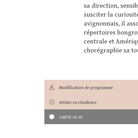
sa direction, sensi
susciter la curiosi
avignonnais, il ass
répertoires hongroi
centrale et Amériqu
chorégraphie sa to
Modification de programme
Artiste en résidence
CARTE 18-30