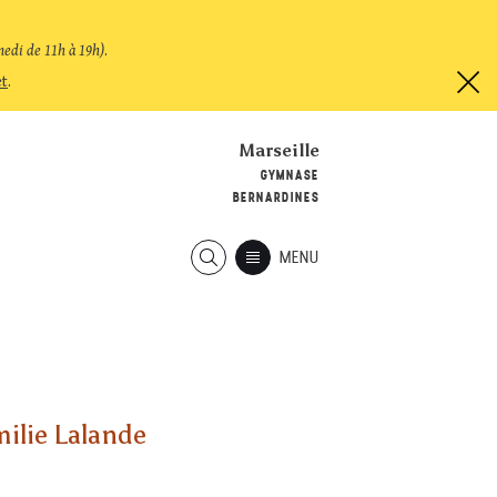
medi de 11h à 19h)
.
et
.
Marseille
GYMNASE
BERNARDINES
MENU
ilie Lalande