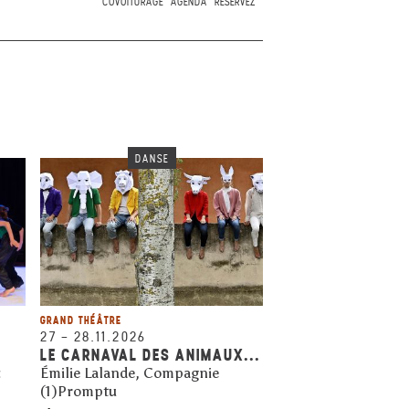
COVOITURAGE
AGENDA
RÉSERVEZ
DANSE
GRAND THÉÂTRE
27
–
28.11.2026
LE CARNAVAL DES ANIMAUX...
z
Émilie Lalande, Compagnie
(1)Promptu