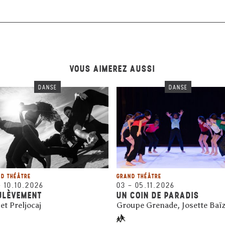
VOUS AIMEREZ AUSSI
DANSE
DANSE
D THÉÂTRE
GRAND THÉÂTRE
–
10.10.2026
03
–
05.11.2026
ULÈVEMENT
UN COIN DE PARADIS
et Preljocaj
Groupe Grenade, Josette Baï