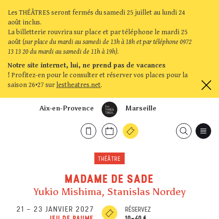
Les THÉÂTRES seront fermés du samedi 25 juillet au lundi 24
août inclus.
La billetterie rouvrira sur place et par téléphone le mardi 25
août (
sur place du mardi au samedi de 13h à 18h et par téléphone 0972
13 13 20 du mardi au samedi de 11h à 19h)
.
Notre site internet, lui, ne prend pas de vacances
!
Profitez-en pour le consulter et réserver vos places pour la
saison 26•27 sur
lestheatres.net
.
Aix-en-Provence
Marseille
THÉÂTRE
MADAME DE SADE
Yukio Mishima, Stanislas Nordey
21
–
23 JANVIER 2027
RÉSERVEZ
10-40 €
JEU DE PAUME