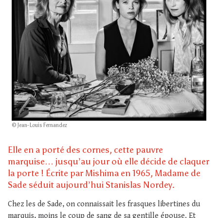
© Jean-Louis Fernandez
Elle en a porté des cornes, cette pauvre
marquise… jusqu’au jour où elle décide de claquer
la porte ! Écrite par Mishima en 1965, Madame de
Sade séduit aujourd’hui Stanislas Nordey.
Chez les de Sade, on connaissait les frasques libertines du
marquis, moins le coup de sang de sa gentille épouse. Et