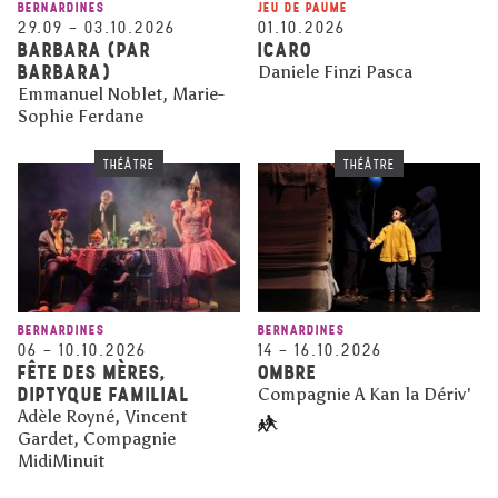
BERNARDINES
JEU DE PAUME
29.09
–
03.10.2026
01.10.2026
BARBARA (PAR
ICARO
BARBARA)
Daniele Finzi Pasca
Emmanuel Noblet, Marie-
Sophie Ferdane
THÉÂTRE
THÉÂTRE
BERNARDINES
BERNARDINES
06
–
10.10.2026
14
–
16.10.2026
FÊTE DES MÈRES,
OMBRE
DIPTYQUE FAMILIAL
Compagnie A Kan la Dériv'
Adèle Royné, Vincent
Gardet, Compagnie
MidiMinuit