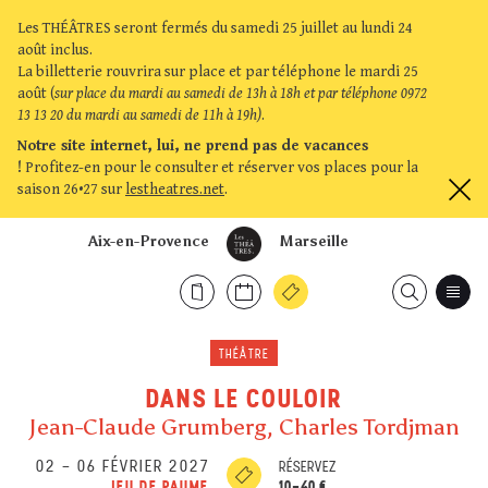
Les THÉÂTRES seront fermés du samedi 25 juillet au lundi 24
août inclus.
La billetterie rouvrira sur place et par téléphone le mardi 25
août (
sur place du mardi au samedi de 13h à 18h et par téléphone 0972
13 13 20 du mardi au samedi de 11h à 19h)
.
Notre site internet, lui, ne prend pas de vacances
!
Profitez-en pour le consulter et réserver vos places pour la
saison 26•27 sur
lestheatres.net
.
Aix-en-Provence
Marseille
THÉÂTRE
DANS LE COULOIR
Jean-Claude Grumberg, Charles Tordjman
02
–
06 FÉVRIER 2027
RÉSERVEZ
10-40 €
JEU DE PAUME