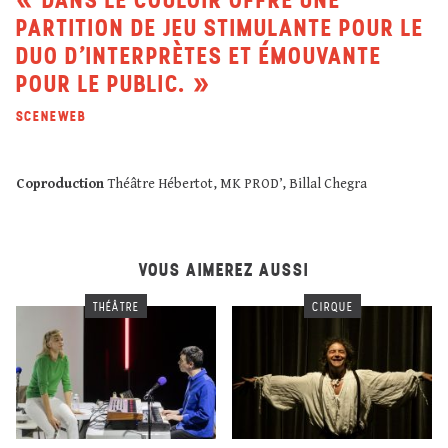
PARTITION DE JEU STIMULANTE POUR LE
DUO D’INTERPRÈTES ET ÉMOUVANTE
POUR LE PUBLIC.
SCENEWEB
Coproduction
Théâtre Hébertot, MK PROD’, Billal Chegra
VOUS AIMEREZ AUSSI
THÉÂTRE
CIRQUE