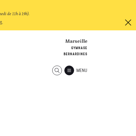
medi de 11h à 19h)
.
et
.
Marseille
GYMNASE
BERNARDINES
MENU