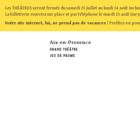
Les THÉÂTRES seront fermés du samedi 25 juillet au lundi 24 août inclus
La billetterie rouvrira sur place et par téléphone le mardi 25 août (
sur 
Notre site internet, lui, ne prend pas de vacances !
Profitez-en pour
Aix-en-Provence
GRAND THÉÂTRE
JEU DE PAUME