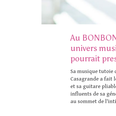
Au BONBON on
univers musi
pourrait pres
Sa musique tutoie d
Casagrande a fait l
et sa guitare pliab
influents de sa gén
au sommet de l'int