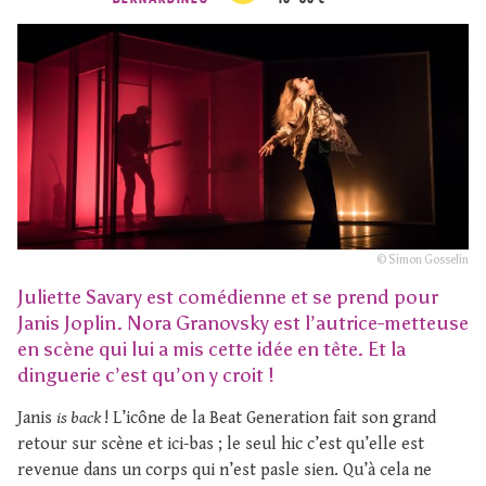
© Simon Gosselin
Juliette Savary est comédienne et se prend pour
Janis Joplin. Nora Granovsky est l’autrice-metteuse
en scène qui lui a mis cette idée en tête. Et la
dinguerie c’est qu’on y croit !
Janis
is back
! L’icône de la Beat Generation fait son grand
retour sur scène et ici-bas ; le seul hic c’est qu’elle est
revenue dans un corps qui n’est pasle sien. Qu’à cela ne