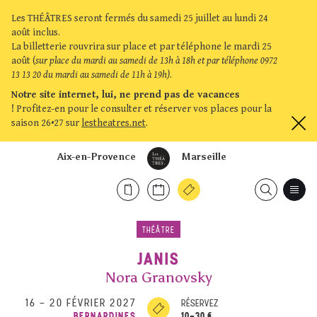
Les THÉÂTRES seront fermés du samedi 25 juillet au lundi 24
août inclus.
La billetterie rouvrira sur place et par téléphone le mardi 25
août (
sur place du mardi au samedi de 13h à 18h et par téléphone 0972
13 13 20 du mardi au samedi de 11h à 19h)
.
Notre site internet, lui, ne prend pas de vacances
!
Profitez-en pour le consulter et réserver vos places pour la
saison 26•27 sur
lestheatres.net
.
Aix-en-Provence
Marseille
THÉÂTRE
JANIS
Nora Granovsky
16
–
20 FÉVRIER 2027
RÉSERVEZ
10-30 €
BERNARDINES