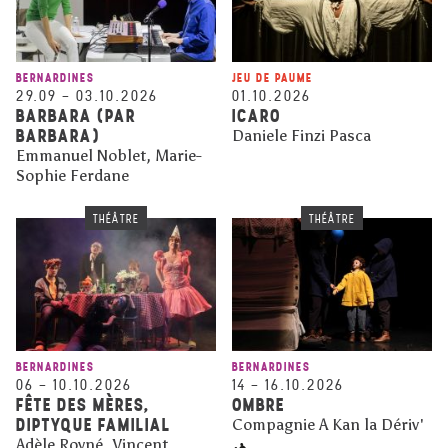
BERNARDINES
JEU DE PAUME
29.09
–
03.10.2026
01.10.2026
BARBARA (PAR
ICARO
BARBARA)
Daniele Finzi Pasca
Emmanuel Noblet, Marie-
Sophie Ferdane
THÉÂTRE
THÉÂTRE
BERNARDINES
BERNARDINES
06
–
10.10.2026
14
–
16.10.2026
FÊTE DES MÈRES,
OMBRE
DIPTYQUE FAMILIAL
Compagnie A Kan la Dériv'
Adèle Royné, Vincent