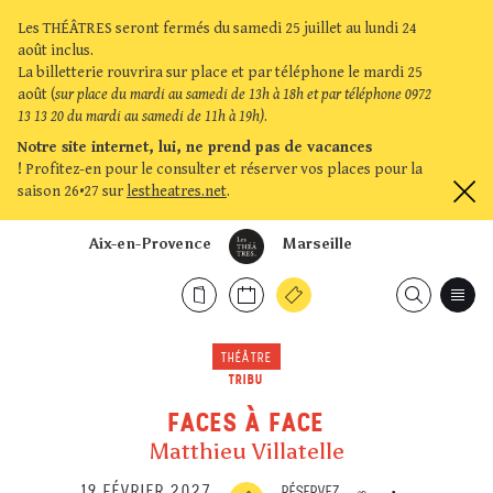
Les THÉÂTRES seront fermés du samedi 25 juillet au lundi 24
août inclus.
La billetterie rouvrira sur place et par téléphone le mardi 25
août (
sur place du mardi au samedi de 13h à 18h et par téléphone 0972
13 13 20 du mardi au samedi de 11h à 19h)
.
Notre site internet, lui, ne prend pas de vacances
!
Profitez-en pour le consulter et réserver vos places pour la
saison 26•27 sur
lestheatres.net
.
Aix-en-Provence
Marseille
THÉÂTRE
TRIBU
FACES À FACE
Matthieu Villatelle
19 FÉVRIER 2027
RÉSERVEZ