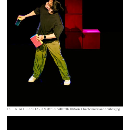
FACE A FACE Cie du FARO Matthieu Villatelle ©Marie Charbonnierlance cubes.jpg