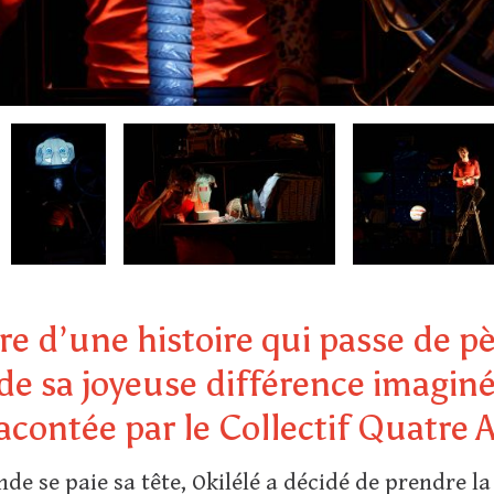
ire d’une histoire qui passe de pèr
 de sa joyeuse différence imagin
acontée par le Collectif Quatre A
de se paie sa tête, Okilélé a décidé de prendre 