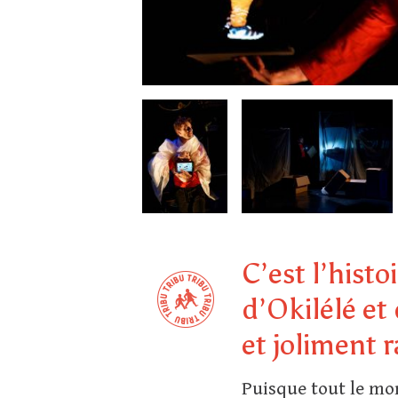
C’est l’histo
d’Okilélé et
et joliment r
Puisque tout le mon