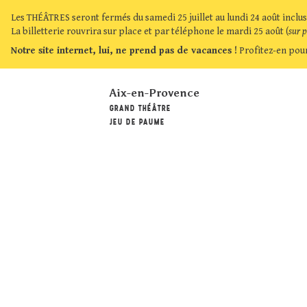
Les THÉÂTRES seront fermés du samedi 25 juillet au lundi 24 août inclus
La billetterie rouvrira sur place et par téléphone le mardi 25 août (
sur 
Notre site internet, lui, ne prend pas de vacances !
Profitez-en pour
Aix-en-Provence
GRAND THÉÂTRE
JEU DE PAUME