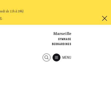
medi de 11h à 19h)
.
et
.
Marseille
GYMNASE
BERNARDINES
MENU