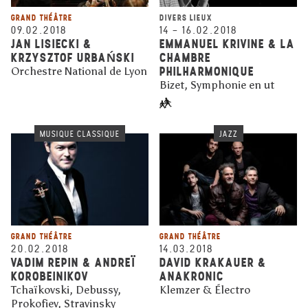
GRAND THÉÂTRE
DIVERS LIEUX
09.02.2018
14
–
16.02.2018
JAN LISIECKI &
EMMANUEL KRIVINE & LA
KRZYSZTOF URBAŃSKI
CHAMBRE
PHILHARMONIQUE
Orchestre National de Lyon
Bizet, Symphonie en ut
MUSIQUE CLASSIQUE
JAZZ
GRAND THÉÂTRE
GRAND THÉÂTRE
20.02.2018
14.03.2018
VADIM REPIN & ANDREÏ
DAVID KRAKAUER &
KOROBEINIKOV
ANAKRONIC
Tchaïkovski, Debussy,
Klemzer & Électro
Prokofiev, Stravinsky