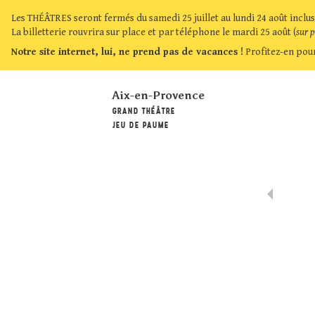
Les THÉÂTRES seront fermés du samedi 25 juillet au lundi 24 août inclus
La billetterie rouvrira sur place et par téléphone le mardi 25 août (
sur 
Notre site internet, lui, ne prend pas de vacances !
Profitez-en pour
Aix-en-Provence
GRAND THÉÂTRE
JEU DE PAUME