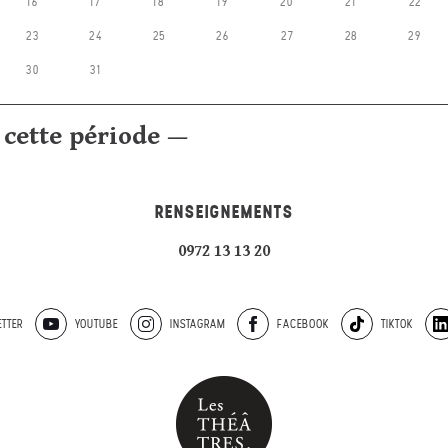
16
17
18
19
20
21
22
23
24
25
26
27
28
29
30
31
 cette période —
RENSEIGNEMENTS
0972 13 13 20
TTER
YOUTUBE
INSTAGRAM
FACEBOOK
TIKTOK