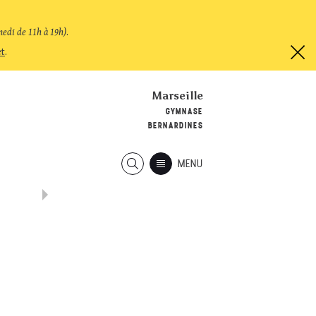
medi de 11h à 19h)
.
et
.
Marseille
GYMNASE
BERNARDINES
MENU