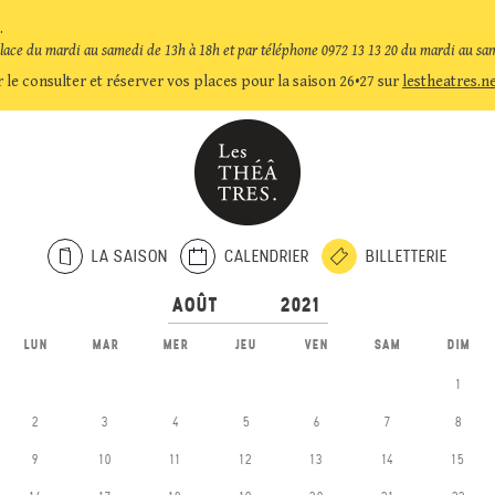
.
place du mardi au samedi de 13h à 18h et par téléphone 0972 13 13 20 du mardi au sa
 le consulter et réserver vos places pour la saison 26•27 sur
lestheatres.n
LA SAISON
CALENDRIER
BILLETTERIE
LUN
MAR
MER
JEU
VEN
SAM
DIM
1
2
3
4
5
6
7
8
9
10
11
12
13
14
15