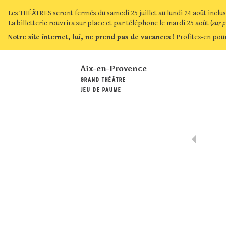
Les THÉÂTRES seront fermés du samedi 25 juillet au lundi 24 août inclus
La billetterie rouvrira sur place et par téléphone le mardi 25 août (
sur 
Notre site internet, lui, ne prend pas de vacances !
Profitez-en pour
Aix-en-Provence
GRAND THÉÂTRE
JEU DE PAUME