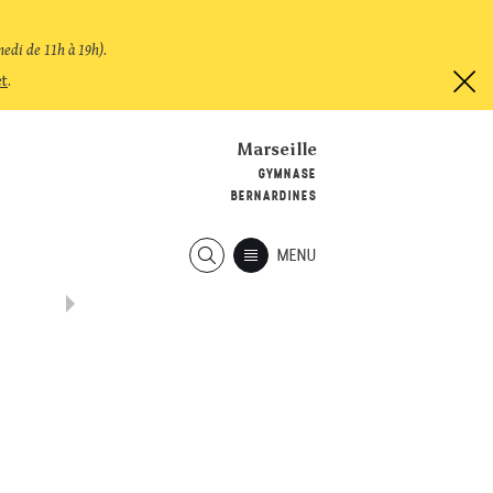
medi de 11h à 19h)
.
et
.
Marseille
GYMNASE
BERNARDINES
MENU