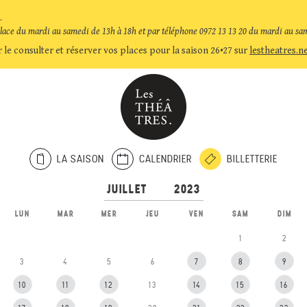
.
place du mardi au samedi de 13h à 18h et par téléphone 0972 13 13 20 du mardi au sa
 le consulter et réserver vos places pour la saison 26•27 sur
lestheatres.n
LA SAISON
CALENDRIER
BILLETTERIE
LUN
MAR
MER
JEU
VEN
SAM
DIM
1
2
3
4
5
6
7
8
9
10
11
12
13
14
15
16