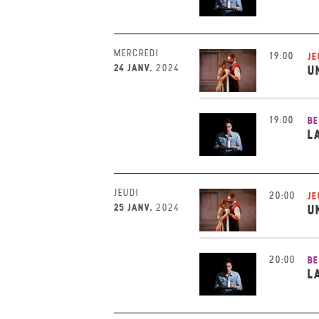
MERCREDI
19:00
JE
24 JANV.
2024
U
19:00
BE
L
JEUDI
20:00
JE
25 JANV.
2024
U
20:00
BE
L