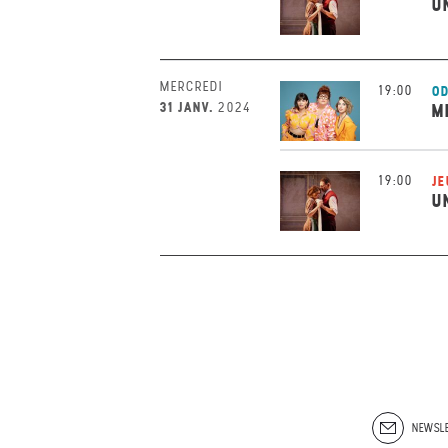
U
MERCREDI
19:00
OD
31 JANV.
2024
M
19:00
JE
U
NEWSLE