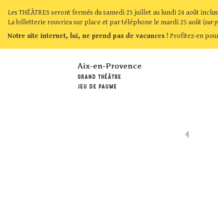
Les THÉÂTRES seront fermés du samedi 25 juillet au lundi 24 août inclus
La billetterie rouvrira sur place et par téléphone le mardi 25 août (
sur 
Notre site internet, lui, ne prend pas de vacances !
Profitez-en pour
Aix-en-Provence
GRAND THÉÂTRE
JEU DE PAUME