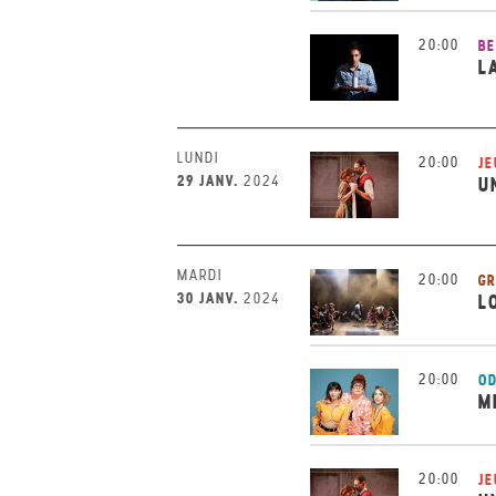
20:00
BE
L
LUNDI
20:00
JE
29 JANV.
2024
U
MARDI
20:00
GR
30 JANV.
2024
L
20:00
OD
M
20:00
JE