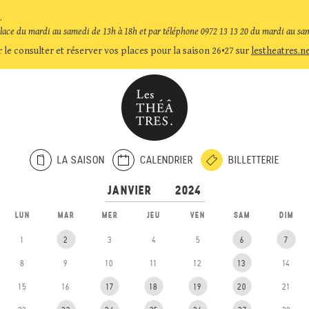
.
place du mardi au samedi de 13h à 18h et par téléphone 0972 13 13 20 du mardi au sa
 le consulter et réserver vos places pour la saison 26•27 sur
lestheatres.n
LA SAISON
CALENDRIER
BILLETTERIE
LUN
MAR
MER
JEU
VEN
SAM
DIM
1
2
3
4
5
6
7
8
9
10
11
12
13
14
15
16
17
18
19
20
21