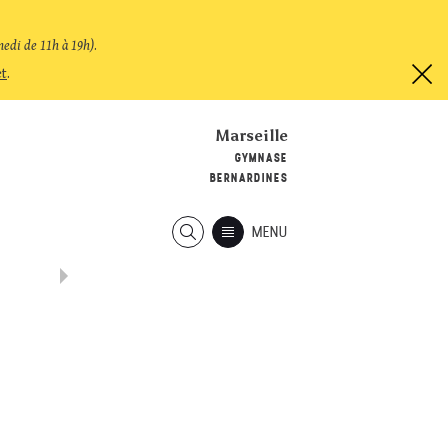
medi de 11h à 19h)
.
et
.
Marseille
GYMNASE
BERNARDINES
MENU