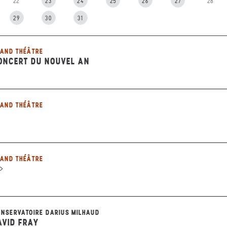
22
23
24
25
26
27
28
29
30
31
AND THÉÂTRE
ONCERT DU NOUVEL AN
AND THÉÂTRE
AND THÉÂTRE
NSERVATOIRE DARIUS MILHAUD
AVID FRAY