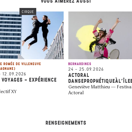
VOUS AIMEREZ AUSSI
CIRQUE
E ROMÉE DE VILLENEUVE
BERNARDINES
CAGNANE)
24
–
25.09.2026
–
12.09.2026
ACTORAL
 VOYAGES - EXPÉRIENCE
DANSEPROPHÉTIQUEÀL'ÎLE
Geneviève Matthieu — Festiva
ectif XY
Actoral
RENSEIGNEMENTS