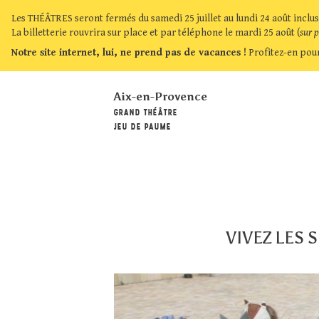
Les THÉÂTRES seront fermés du samedi 25 juillet au lundi 24 août inclus
La billetterie rouvrira sur place et par téléphone le mardi 25 août (
sur 
Notre site internet, lui, ne prend pas de vacances !
Profitez-en pour
Aix-en-Provence
GRAND THÉÂTRE
JEU DE PAUME
VIVEZ LES 