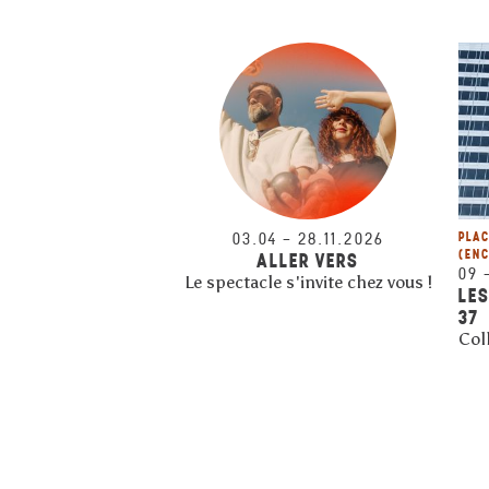
03.04
–
28.11.2026
PLAC
(EN
ALLER VERS
09
Le spectacle s'invite chez vous !
LES
37
Coll