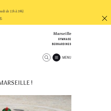
medi de 11h à 19h)
.
et
.
Marseille
GYMNASE
BERNARDINES
MENU
MARSEILLE !