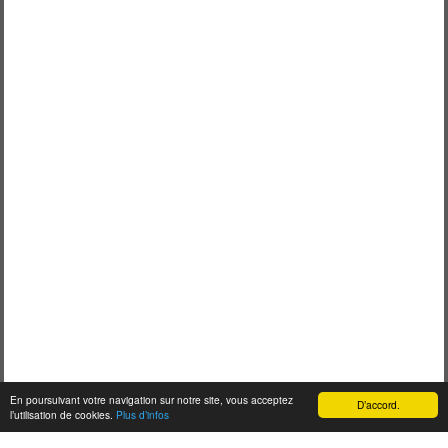
En poursuivant votre navigation sur notre site, vous acceptez
D’accord.
l’utilisation de cookies.
Plus d’infos