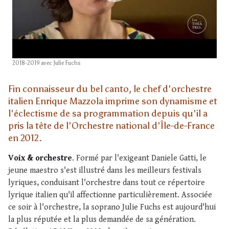
2018-2019 avec Julie Fuchs
Fin connaisseur du bel canto, le chef d'orchestre
italien Enrique Mazzola imprime son dynamisme et
l'éclectisme de sa programmation depuis qu'il a
pris la tête de l'Orchestre national d'Île-de-France
en 2012.
Voix & orchestre
. Formé par l'exigeant Daniele Gatti, le
jeune maestro s'est illustré dans les meilleurs festivals
lyriques, conduisant l'orchestre dans tout ce répertoire
lyrique italien qu'il affectionne particulièrement. Associée
ce soir à l'orchestre, la soprano Julie Fuchs est aujourd'hui
la plus réputée et la plus demandée de sa génération.