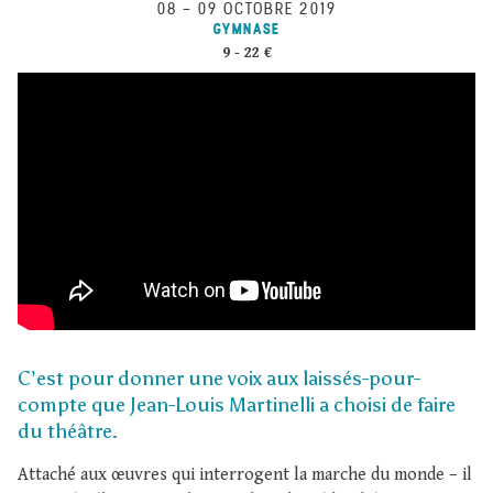
08
–
09 OCTOBRE 2019
GYMNASE
9 - 22 €
C’est pour donner une voix aux laissés-pour-
compte que Jean-Louis Martinelli a choisi de faire
du théâtre.
Attaché aux œuvres qui interrogent la marche du monde – il