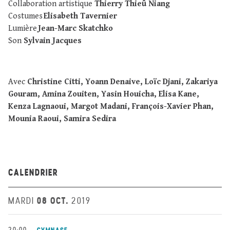
Collaboration artistique
Thierry Thieû Niang
Costumes
Elisabeth Tavernier
Lumière
Jean-Marc Skatchko
Son
Sylvain Jacques
Avec
Christine Citti, Yoann Denaive, Loïc Djani, Zakariya
Gouram, Amina Zouiten
, Yasin Houicha, Elisa Kane,
Kenza Lagnaoui, Margot Madani, François-Xavier Phan,
Mounia Raoui, Samira Sedira
CALENDRIER
08 OCT.
MARDI
2019
20:00