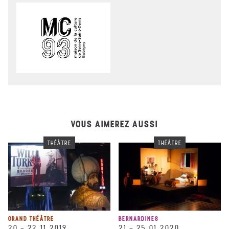
VOUS AIMEREZ AUSSI
THÉÂTRE
THÉÂTRE
GRAND THÉÂTRE
BERNARDINES
20
–
22.11.2019
21
–
25.01.2020