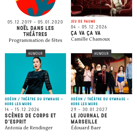
05.12.2019
–
05.01.2020
JEU DE PAUME
04
–
05.12.2026
NOËL DANS LES
ÇA VA ÇA VA
THÉÂTRES
Camille Chamoux
Programmation de fêtes
HUMOUR
HUMOUR
ODÉON / THÉÂTRE DU GYMNASE -
ODÉON / THÉÂTRE DU GYMNASE -
HORS LES MURS
HORS LES MURS
14
–
15.12.2026
29
–
30.01.2027
SCÈNES DE CORPS ET
LE JOURNAL DE
D’ESPRIT
MARSEILLE
Antonia de Rendinger
Édouard Baer