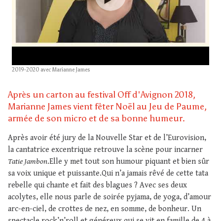
2019-2020 avec Marianne James
Après un carton au festival Off d'Avignon 2018,
Marianne James vient fêter Noël au Jeu de Paume,
armée de son micro et de sa bonne humeur.
Après avoir été jury de la Nouvelle Star et de l’Eurovision,
la cantatrice excentrique retrouve la scène pour incarner
Tatie Jambon
.Elle y met tout son humour piquant et bien sûr
sa voix unique et puissante.Qui n’a jamais rêvé de cette tata
rebelle qui chante et fait des blagues ? Avec ses deux
acolytes, elle nous parle de soirée pyjama, de yoga, d’amour
arc-en-ciel, de crottes de nez, en somme, de bonheur. Un
spectacle rock’n’roll et généreux qui se vit en famille de 4 à