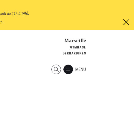
medi de 11h à 19h)
.
et
.
Marseille
GYMNASE
BERNARDINES
MENU