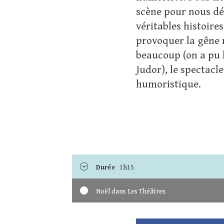
scène pour nous dé
véritables histoire
provoquer la gêne n
beaucoup (on a pu 
Judor), le spectac
humoristique.
Durée
1h15
Noël dans Les Théâtres