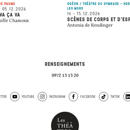
DE PAUME
ODÉON / THÉÂTRE DU GYMNASE - HO
–
05.12.2026
LES MURS
14
–
15.12.2026
VA ÇA VA
SCÈNES DE CORPS ET D’ES
ille Chamoux
Antonia de Rendinger
RENSEIGNEMENTS
0972 13 13 20
TTER
YOUTUBE
INSTAGRAM
FACEBOOK
TIKTOK