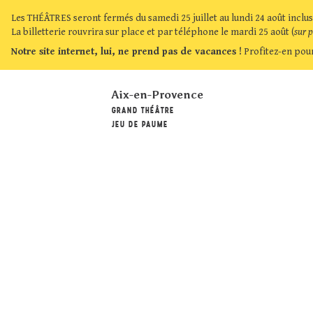
Les THÉÂTRES seront fermés du samedi 25 juillet au lundi 24 août inclus
La billetterie rouvrira sur place et par téléphone le mardi 25 août (
sur 
Notre site internet, lui, ne prend pas de vacances !
Profitez-en pour
Aix-en-Provence
GRAND THÉÂTRE
JEU DE PAUME