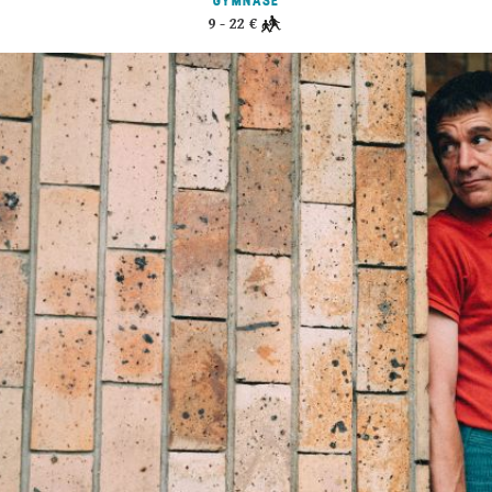
GYMNASE
9 - 22 €