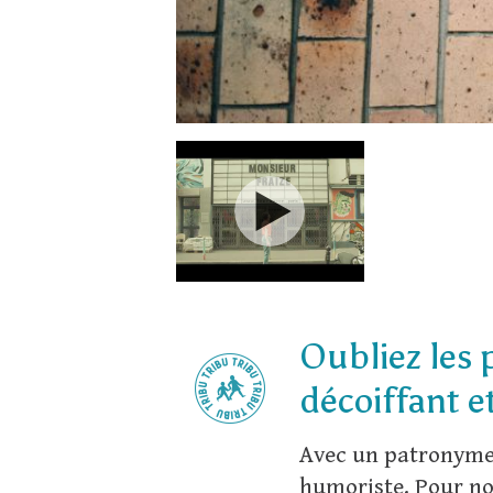
Oubliez les 
décoiffant e
Avec un patronyme p
humoriste. Pour no