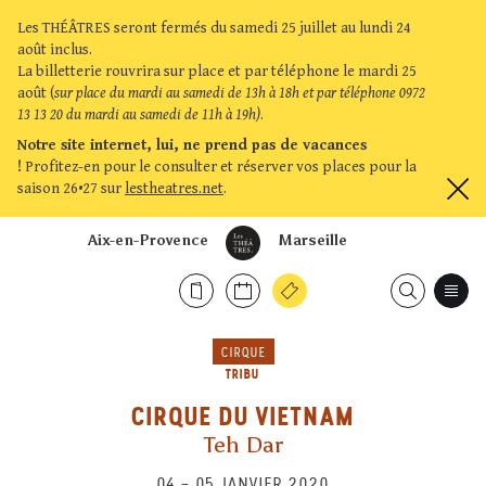
Les THÉÂTRES seront fermés du samedi 25 juillet au lundi 24
août inclus.
La billetterie rouvrira sur place et par téléphone le mardi 25
août (
sur place du mardi au samedi de 13h à 18h et par téléphone 0972
13 13 20 du mardi au samedi de 11h à 19h)
.
Notre site internet, lui, ne prend pas de vacances
!
Profitez-en pour le consulter et réserver vos places pour la
saison 26•27 sur
lestheatres.net
.
Aix-en-Provence
Marseille
CIRQUE
TRIBU
CIRQUE DU VIETNAM
Teh Dar
04
–
05 JANVIER 2020