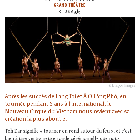
GRAND THÉÂTRE
9 - 36 €
© Dragon Images
Après les succès de Lang Toi et À O Làng Phô, en
tournée pendant 5 ans à l’international, le
Nouveau Cirque du Vietnam nous revient avec sa
création la plus aboutie.
Teh Dar signifie « tourner en rond autour du feu », et c’est
bien à une vertigineuse ronde cérémonielle que nous