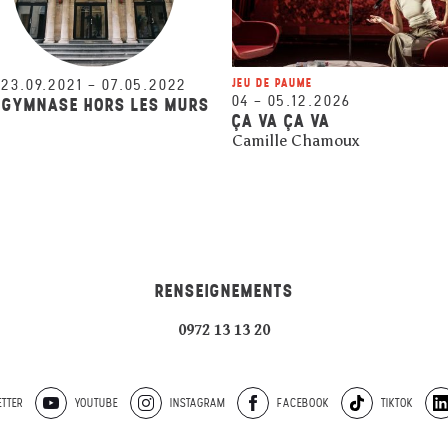
23.09.2021
–
07.05.2022
JEU DE PAUME
04
–
05.12.2026
 GYMNASE HORS LES MURS
ÇA VA ÇA VA
Camille Chamoux
RENSEIGNEMENTS
0972 13 13 20
TTER
YOUTUBE
INSTAGRAM
FACEBOOK
TIKTOK