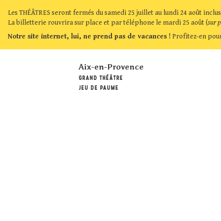
Les THÉÂTRES seront fermés du samedi 25 juillet au lundi 24 août inclus
La billetterie rouvrira sur place et par téléphone le mardi 25 août (
sur 
Notre site internet, lui, ne prend pas de vacances !
Profitez-en pour
Aix-en-Provence
GRAND THÉÂTRE
JEU DE PAUME