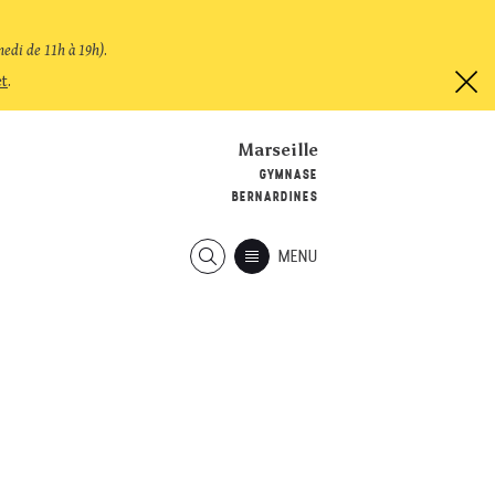
medi de 11h à 19h)
.
et
.
Marseille
GYMNASE
BERNARDINES
MENU