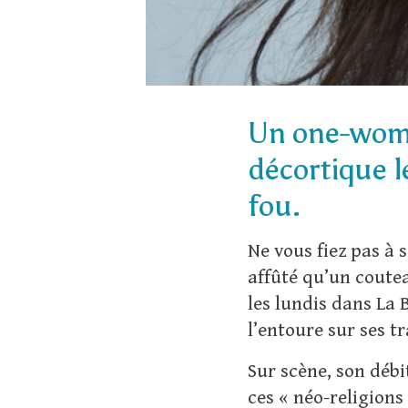
Un one-woma
décortique l
fou.
Ne vous fiez pas à 
affûté qu’un coute
les lundis dans La 
l’entoure sur ses t
Sur scène, son déb
ces « néo-religions