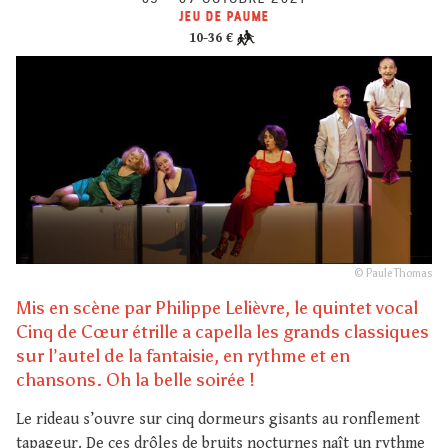
JEU DE PAUME
10-36 €
© Paule Thomas
Mis en scène par Philippe Lelièvre, le quintet vocal
Cinq de Cœur étrille a capella les grands classiques
sur l’autel de la fantaisie, en rythme et en
chansons. Oh la belle soirée !
Le rideau s’ouvre sur cinq dormeurs gisants au ronflement
tapageur. De ces drôles de bruits nocturnes naît un rythme