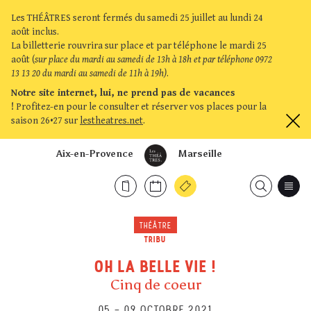
Les THÉÂTRES seront fermés du samedi 25 juillet au lundi 24
août inclus.
La billetterie rouvrira sur place et par téléphone le mardi 25
août (
sur place du mardi au samedi de 13h à 18h et par téléphone 0972
13 13 20 du mardi au samedi de 11h à 19h)
.
Notre site internet, lui, ne prend pas de vacances
!
Profitez-en pour le consulter et réserver vos places pour la
saison 26•27 sur
lestheatres.net
.
Aix-en-Provence
Marseille
THÉÂTRE
TRIBU
OH LA BELLE VIE !
Cinq de coeur
05
–
09 OCTOBRE 2021