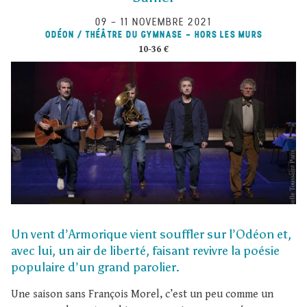
09
–
11 NOVEMBRE 2021
ODÉON / THÉÂTRE DU GYMNASE - HORS LES MURS
10-36 €
Un vent d’Armorique vient souffler sur l’Odéon et,
avec lui, un air de liberté, faisant revivre la poésie
populaire d’un grand parolier.
Une saison sans François Morel, c’est un peu comme un