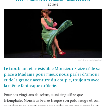
10-36 €
© Sébastien Marchal
Le troublant et irrésistible Monsieur Fraize cède sa
place à Madame pour mieux nous parler d'amour
et de la grande aventure du couple, toujours avec
la même fantasque drôlerie.
Pour ses vingt ans de scène, aussi singulière que
triomphale, Monsieur Fraize troque son polo rouge et son