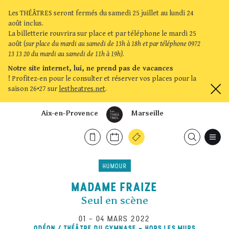
Les THÉÂTRES seront fermés du samedi 25 juillet au lundi 24
août inclus.
La billetterie rouvrira sur place et par téléphone le mardi 25
août (
sur place du mardi au samedi de 13h à 18h et par téléphone 0972
13 13 20 du mardi au samedi de 11h à 19h)
.
Notre site internet, lui, ne prend pas de vacances
!
Profitez-en pour le consulter et réserver vos places pour la
saison 26•27 sur
lestheatres.net
.
Aix-en-Provence
Marseille
HUMOUR
MADAME FRAIZE
Seul en scène
01
–
04 MARS 2022
ODÉON / THÉÂTRE DU GYMNASE - HORS LES MURS