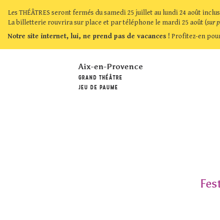
Les THÉÂTRES seront fermés du samedi 25 juillet au lundi 24 août inclus
La billetterie rouvrira sur place et par téléphone le mardi 25 août (
sur 
Notre site internet, lui, ne prend pas de vacances !
Profitez-en pour
Aix-en-Provence
GRAND THÉÂTRE
JEU DE PAUME
Fes