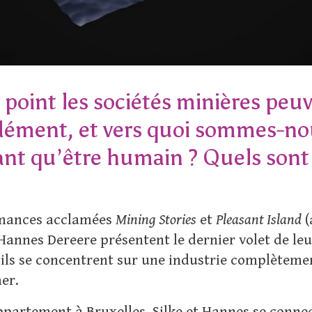
 point les sociétés minières peuv
dément, et vers quoi sommes-nou
ant qu’être humain ? Quels sont l
rmances acclamées
Mining Stories
et
Pleasant Island
(
annes Dereere présentent le dernier volet de leur
, ils se concentrent sur une industrie complètemen
er.