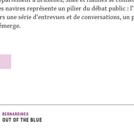
ppartement à Bruxelles, Silke et Hannes se connec
s navires représente un pilier du débat public : l’
ers une série d’entrevues et de conversations, un 
 émerge.
BERNARDINES
OUT OF THE BLUE