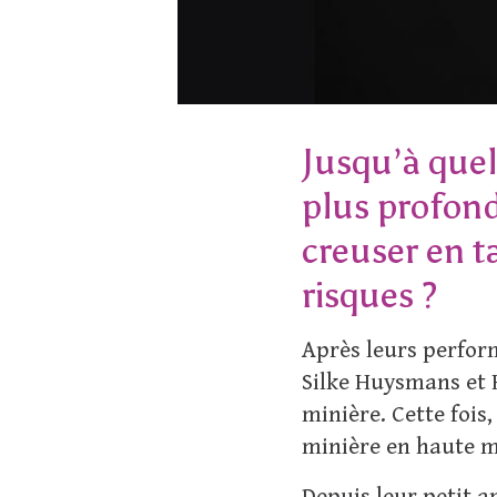
Jusqu’à quel
plus profon
creuser en t
risques ?
Après leurs perfo
Silke Huysmans et H
minière. Cette fois
minière en haute m