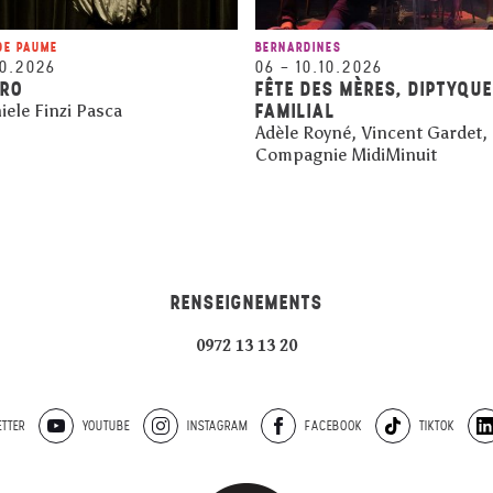
DE PAUME
BERNARDINES
10.2026
06
–
10.10.2026
ARO
FÊTE DES MÈRES, DIPTYQUE
FAMILIAL
iele Finzi Pasca
Adèle Royné, Vincent Gardet,
Compagnie MidiMinuit
RENSEIGNEMENTS
0972 13 13 20
TTER
YOUTUBE
INSTAGRAM
FACEBOOK
TIKTOK