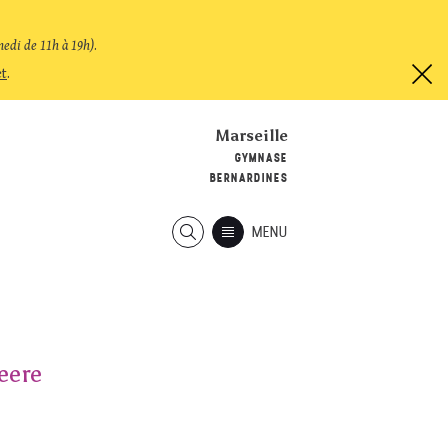
medi de 11h à 19h)
.
et
.
Marseille
GYMNASE
BERNARDINES
MENU
eere