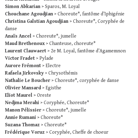
Simon Abkarian
> Sparos, M. Loyal
Chouchane Agoudjian
> Choreute*, fantôme d’Iphigénie
Christina Galstian Agoudjian
> Choreute*, Coryphée de
danse
Anaïs Ancel
> Choreute*, jumelle
Maud Brethenoux
> Chanteuse, choreute*
Laurent Clauwaert
> 2e M. Loyal, fantôme d’Agamemnon
Victor Fradet
> Pylade
Aurore Frémont
> Electre
Rafaela Jirkovsky
> Chrysothémis
Nathalie Le Boucher
> Choreute*, coryphée de danse
Olivier Mansard
> Egisthe
Eliot Maurel
> Oreste
Nedjma Merahi
> Coryphée, Choreute*
Manon Pélissier
> Choreute*, jumelle
Annie Rumani
> Choreute*
Suzana Thomaz
> Choreute*
Frédérique Voruz
> Coryphée, Cheffe de choeur