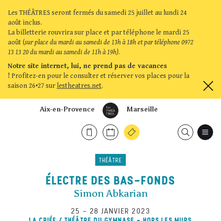
Les THÉÂTRES seront fermés du samedi 25 juillet au lundi 24
août inclus.
La billetterie rouvrira sur place et par téléphone le mardi 25
août (
sur place du mardi au samedi de 13h à 18h et par téléphone 0972
13 13 20 du mardi au samedi de 11h à 19h)
.
Notre site internet, lui, ne prend pas de vacances
!
Profitez-en pour le consulter et réserver vos places pour la
saison 26•27 sur
lestheatres.net
.
Aix-en-Provence
Marseille
THÉÂTRE
ÉLECTRE DES BAS-FONDS
Simon Abkarian
25
–
28 JANVIER 2023
LA CRIÉE / THÉÂTRE DU GYMNASE - HORS LES MURS