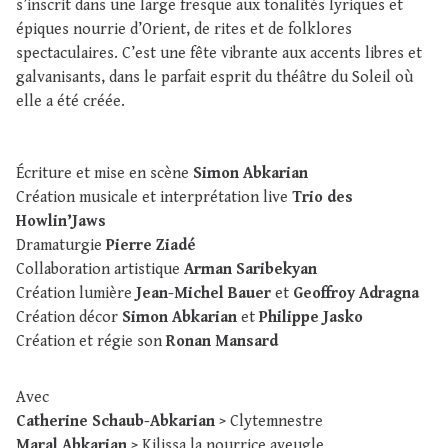
s’inscrit dans une large fresque aux tonalités lyriques et
épiques nourrie d’Orient, de rites et de folklores
spectaculaires. C’est une fête vibrante aux accents libres et
galvanisants, dans le parfait esprit du théâtre du Soleil où
elle a été créée.
Écriture et mise en scène
Simon Abkarian
Création musicale et interprétation live
Trio des
Howlin’Jaws
Dramaturgie
Pierre Ziadé
Collaboration artistique
Arman Saribekyan
Création lumière
Jean-Michel Bauer
et
Geoffroy Adragna
Création décor
Simon Abkarian
et
Philippe Jasko
Création et régie son
Ronan Mansard
Avec
Catherine Schaub-Abkarian
> Clytemnestre
Maral Abkarian
> Kilissa la nourrice aveugle