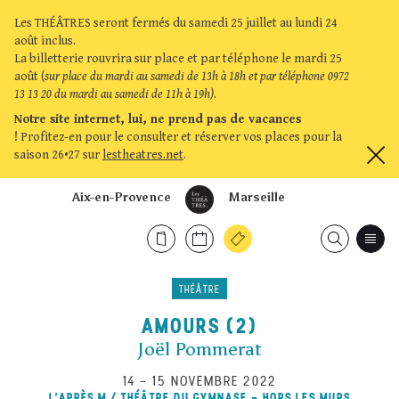
Les THÉÂTRES seront fermés du samedi 25 juillet au lundi 24
août inclus.
La billetterie rouvrira sur place et par téléphone le mardi 25
août (
sur place du mardi au samedi de 13h à 18h et par téléphone 0972
13 13 20 du mardi au samedi de 11h à 19h)
.
Notre site internet, lui, ne prend pas de vacances
!
Profitez-en pour le consulter et réserver vos places pour la
saison 26•27 sur
lestheatres.net
.
Aix-en-Provence
Marseille
THÉÂTRE
AMOURS (2)
Joël Pommerat
14
–
15 NOVEMBRE 2022
L'APRÈS M / THÉÂTRE DU GYMNASE - HORS LES MURS