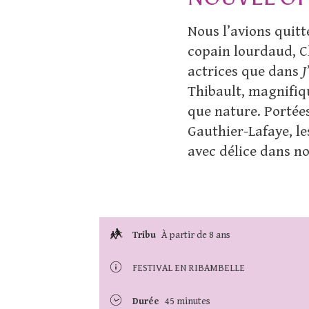
Nous l’avions quitté
copain lourdaud, C
actrices que dans
J
Thibault, magnifiqu
que nature. Portée
Gauthier-Lafaye, le
avec délice dans no
Tribu
À partir de 8 ans
FESTIVAL EN RIBAMBELLE
Durée
45 minutes