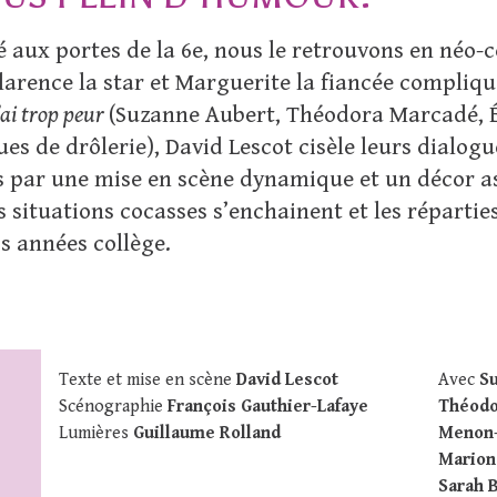
 aux portes de la 6e, nous le retrouvons en néo-col
larence la star et Marguerite la fiancée compliq
’ai trop peur
(Suzanne Aubert, Théodora Marcadé, Él
es de drôlerie), David Lescot cisèle leurs dialog
s par une mise en scène dynamique et un décor a
s situations cocasses s’enchainent et les répartie
s années collège.
Texte et mise en scène
David Lescot
Avec
Su
Scénographie
François Gauthier-Lafaye
Théodo
Lumières
Guillaume Rolland
Menon-
Marion 
Sarah 