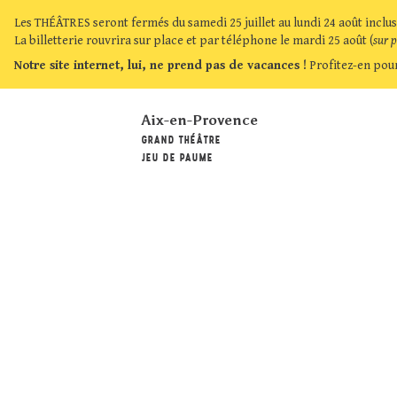
Les THÉÂTRES seront fermés du samedi 25 juillet au lundi 24 août inclus
La billetterie rouvrira sur place et par téléphone le mardi 25 août (
sur 
Notre site internet, lui, ne prend pas de vacances !
Profitez-en pour
Aix-en-Provence
GRAND THÉÂTRE
JEU DE PAUME