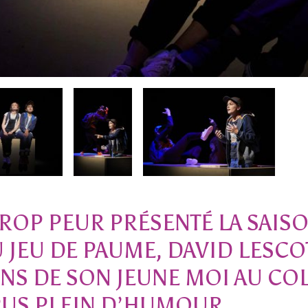
 TROP PEUR PRÉSENTÉ LA SAIS
 JEU DE PAUME, DAVID LESCO
NS DE SON JEUNE MOI AU COL
US PLEIN D’HUMOUR.