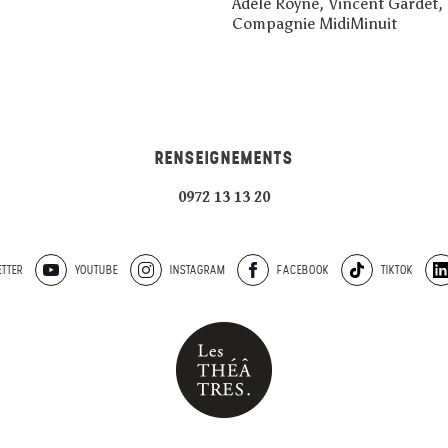
Adèle Royné, Vincent Gardet,
Compagnie MidiMinuit
RENSEIGNEMENTS
0972 13 13 20
TTER
YOUTUBE
INSTAGRAM
FACEBOOK
TIKTOK