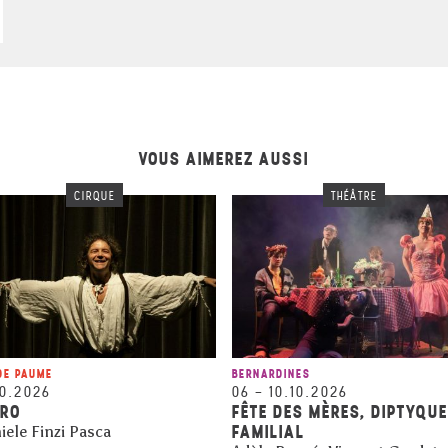
VOUS AIMEREZ AUSSI
CIRQUE
THÉÂTRE
DE PAUME
BERNARDINES
10.2026
06
–
10.10.2026
ARO
FÊTE DES MÈRES, DIPTYQUE
FAMILIAL
iele Finzi Pasca