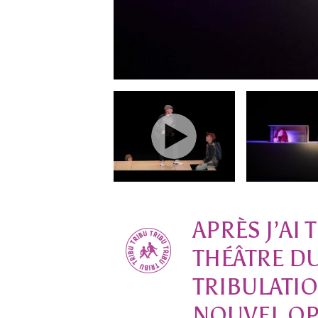
APRÈS J’AI
THÉÂTRE DU
TRIBULATIO
NOUVEL OP