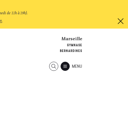
medi de 11h à 19h)
.
et
.
Marseille
GYMNASE
BERNARDINES
MENU