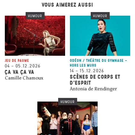
VOUS AIMEREZ AUSSI
HUMOUR
HUMOUR
JEU DE PAUME
ODÉON / THÉÂTRE DU GYMNASE -
04
–
05.12.2026
HORS LES MURS
14
–
15.12.2026
ÇA VA ÇA VA
SCÈNES DE CORPS ET
Camille Chamoux
D’ESPRIT
Antonia de Rendinger
HUMOUR