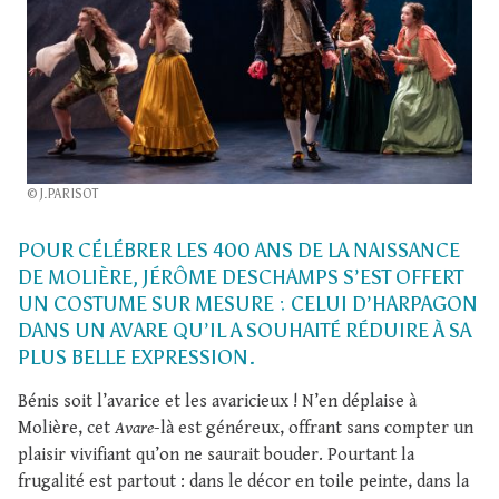
© J.PARISOT
POUR CÉLÉBRER LES 400 ANS DE LA NAISSANCE
DE MOLIÈRE, JÉRÔME DESCHAMPS S’EST OFFERT
UN COSTUME SUR MESURE : CELUI D’HARPAGON
DANS UN AVARE QU’IL A SOUHAITÉ RÉDUIRE À SA
PLUS BELLE EXPRESSION.
Bénis soit l’avarice et les avaricieux ! N’en déplaise à
Molière, cet
Avare
-là est généreux, offrant sans compter un
plaisir vivifiant qu’on ne saurait bouder. Pourtant la
frugalité est partout : dans le décor en toile peinte, dans la