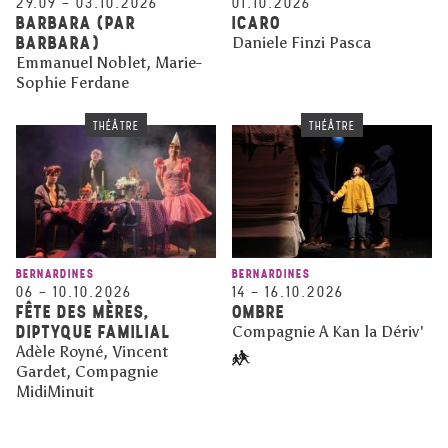
29.09
–
03.10.2026
01.10.2026
BARBARA (PAR
ICARO
BARBARA)
Daniele Finzi Pasca
Emmanuel Noblet, Marie-
Sophie Ferdane
THÉÂTRE
THÉÂTRE
BERNARDINES
BERNARDINES
06
–
10.10.2026
14
–
16.10.2026
FÊTE DES MÈRES,
OMBRE
DIPTYQUE FAMILIAL
Compagnie A Kan la Dériv'
Adèle Royné, Vincent
Gardet, Compagnie
MidiMinuit