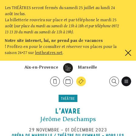
Les THÉÂTRES seront fermés du samedi 25 juillet au lundi 24
août inclus.
La billetterie rouvrira sur place et par téléphone le mardi 25
août (
sur place du mardi au samedi de 13h à 18h et par téléphone 0972
13 13 20 du mardi au samedi de 11h à 19h)
.
Notre site internet, lui, ne prend pas de vacances
!
Profitez-en pour le consulter et réserver vos places pour la
saison 26•27 sur
lestheatres.net
.
Aix-en-Provence
Marseille
THÉÂTRE
L’AVARE
Jérôme Deschamps
29 NOVEMBRE
–
01 DÉCEMBRE 2023
OPÉRA DE MARSEILLE / THÉÂTRE DU GYMNASE - HORS LES