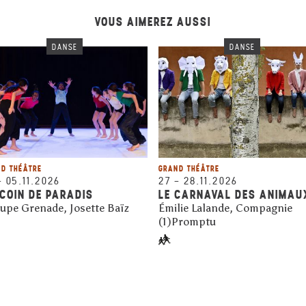
VOUS AIMEREZ AUSSI
DANSE
DANSE
D THÉÂTRE
GRAND THÉÂTRE
–
05.11.2026
27
–
28.11.2026
COIN DE PARADIS
LE CARNAVAL DES ANIMAUX
upe Grenade, Josette Baïz
Émilie Lalande, Compagnie
(1)Promptu