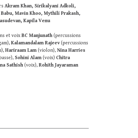
rs
Akram Khan, Sirikalyani Adkoli,
 Babu, Mavin Khoo, Mythili Prakash,
Vasudevan, Kapila Venu
ns et voix
BC Manjunath
(percussions
gam),
Kalamandalam Rajeev
(percussions
u),
Hariraam Lam
(violon),
Nina Harries
basse),
Sohini Alam
(voix)
Chitra
na Sathish
(voix),
Rohith Jayaraman