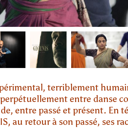
périmental, terriblement humain
e perpétuellement entre danse c
nde, entre passé et présent. En 
, au retour à son passé, ses rac