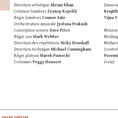
Direction artistique
Akram Khan
Danseu
Création lumières
Zeynep Kepekli
Renjith
Régie lumières
Connor Sale
Vijna 
Orchestration musicale
Jyotsna Prakash
Conception sonore
Dave Price
Musicie
Régie son
Mark Webber
Mridan
Direction des répétitions
Nicky Henshall
Mizhav
Direction technique
Michael Cunningham
(contre
Régie plateau
Marek Pomocki
Poormi
Costumes
Peggy Housset
(voix)
GRAND THÉÂTRE