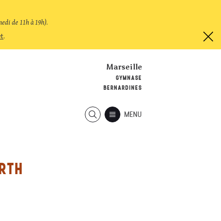
medi de 11h à 19h)
.
et
.
Marseille
GYMNASE
BERNARDINES
MENU
ARTH