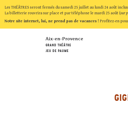
Les THÉÂTRES seront fermés du samedi 25 juillet au lundi 24 août inclus
La billetterie rouvrira sur place et par téléphone le mardi 25 août (
sur 
Notre site internet, lui, ne prend pas de vacances !
Profitez-en pour
Aix-en-Provence
GRAND THÉÂTRE
JEU DE PAUME
GIG